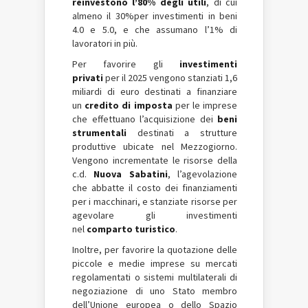
reinvestono l’80% degli utili
, di cui
almeno il 30%per investimenti in beni
4.0 e 5.0, e che assumano l’1% di
lavoratori in più.
Per favorire gli
investimenti
privati
per il 2025 vengono stanziati 1,6
miliardi di euro destinati a finanziare
un
credito di imposta
per le imprese
che effettuano l’acquisizione dei
beni
strumentali
destinati a strutture
produttive ubicate nel Mezzogiorno.
Vengono incrementate le risorse della
c.d.
Nuova Sabatini
, l’agevolazione
che abbatte il costo dei finanziamenti
per i macchinari, e stanziate risorse per
agevolare gli investimenti
nel
comparto turistico
.
Inoltre, per favorire la quotazione delle
piccole e medie imprese su mercati
regolamentati o sistemi multilaterali di
negoziazione di uno Stato membro
dell’Unione europea o dello Spazio