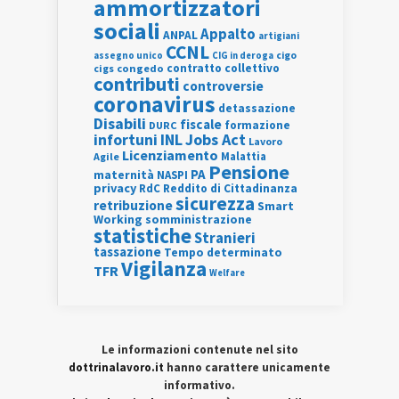
ammortizzatori
sociali
Appalto
ANPAL
artigiani
CCNL
assegno unico
cigo
CIG in deroga
contratto collettivo
cigs
congedo
contributi
controversie
coronavirus
detassazione
Disabili
fiscale
formazione
DURC
INL
Jobs Act
infortuni
Lavoro
Licenziamento
Agile
Malattia
Pensione
PA
maternità
NASPI
privacy
RdC
Reddito di Cittadinanza
sicurezza
retribuzione
Smart
Working
somministrazione
statistiche
Stranieri
tassazione
Tempo determinato
Vigilanza
TFR
Welfare
Le informazioni contenute nel sito
dottrinalavoro.it
hanno carattere unicamente
informativo.