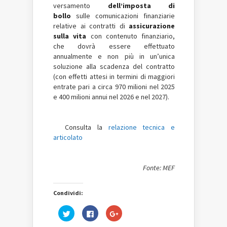
versamento
dell’imposta di
bollo
sulle comunicazioni finanziarie
relative ai contratti di
assicurazione
sulla vita
con contenuto finanziario,
che dovrà essere effettuato
annualmente e non più in un’unica
soluzione alla scadenza del contratto
(con effetti attesi in termini di maggiori
entrate pari a circa 970 milioni nel 2025
e 400 milioni annui nel 2026 e nel 2027).
Consulta la
relazione tecnica e
articolato
Fonte: MEF
Condividi:
Fai
Fai
Fai
clic
clic
clic
qui
per
qui