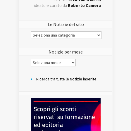
ideato e curato da
Roberto Camera
Le Notizie del sito
Le
Notizie
del
sito
Notizie per mese
Notizie
per
mese
Ricerca tra tutte le Notizie inserite