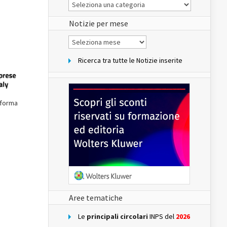
Le
Notizie
del
sito
Notizie per mese
Notizie
per
mese
Ricerca tra tutte le Notizie inserite
aforma
Aree tematiche
Le
principali circolari
INPS del
2026