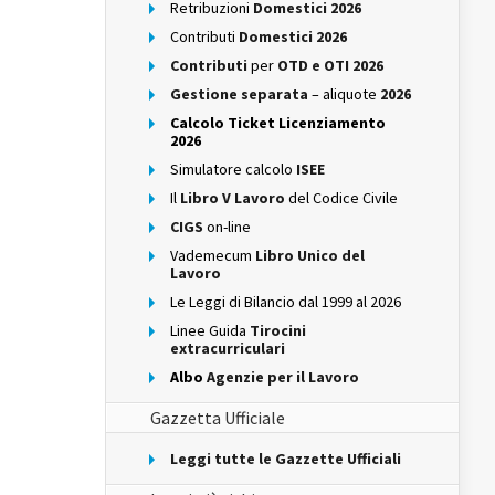
Retribuzioni
Domestici 2026
Contributi
Domestici 2026
Contributi
per
OTD e OTI 2026
Gestione separata
– aliquote
2026
Calcolo Ticket Licenziamento
2026
Simulatore calcolo
ISEE
Il
Libro V Lavoro
del Codice Civile
CIGS
on-line
Vademecum
Libro Unico del
Lavoro
Le Leggi di Bilancio dal 1999 al 2026
Linee Guida
Tirocini
extracurriculari
Albo
Agenzie per il Lavoro
Gazzetta Ufficiale
Leggi tutte le Gazzette Ufficiali