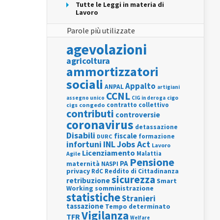
Tutte le Leggi in materia di
Lavoro
Parole più utilizzate
agevolazioni
agricoltura
ammortizzatori
sociali
Appalto
ANPAL
artigiani
CCNL
assegno unico
cigo
CIG in deroga
contratto collettivo
cigs
congedo
contributi
controversie
coronavirus
detassazione
Disabili
fiscale
formazione
DURC
INL
Jobs Act
infortuni
Lavoro
Licenziamento
Agile
Malattia
Pensione
PA
maternità
NASPI
privacy
RdC
Reddito di Cittadinanza
sicurezza
retribuzione
Smart
Working
somministrazione
statistiche
Stranieri
tassazione
Tempo determinato
Vigilanza
TFR
Welfare