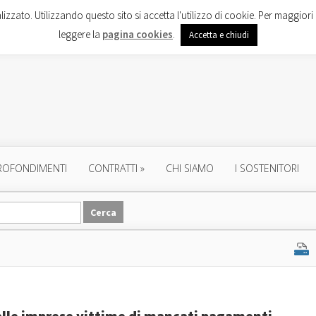
lizzato. Utilizzando questo sito si accetta l'utilizzo di cookie. Per maggiori 
leggere la
pagina cookies
.
Accetta e chiudi
ROFONDIMENTI
CONTRATTI
»
CHI SIAMO
I SOSTENITORI
o alle imprese vittime di mancati pagamenti