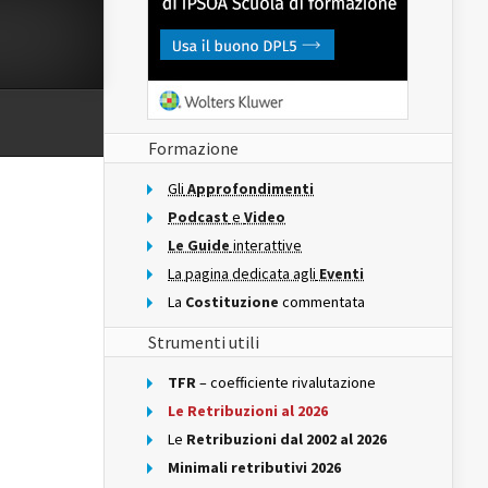
Formazione
Gli
Approfondimenti
Podcast
e
Video
Le Guide
interattive
La pagina dedicata agli
Eventi
La
Costituzione
commentata
Strumenti utili
TFR
– coefficiente rivalutazione
Le Retribuzioni al 2026
Le
Retribuzioni dal 2002 al 2026
Minimali retributivi 2026