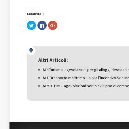
Condividi:
Fai
Fai
Fai
clic
clic
clic
qui
per
qui
per
condividere
per
condividere
su
condividere
su
Facebook
su
Twitter
(Si
Google+
(Si
apre
(Si
apre
in
apre
in
una
in
una
nuova
una
Altri Articoli:
nuova
finestra)
nuova
finestra)
finestra)
Min.Turismo: agevolazioni per gli alloggi destinati 
MIT: Trasporto marittimo – al via l’incentivo Sea Mo
MIMIT: PMI – agevolazioni per lo sviluppo di comp