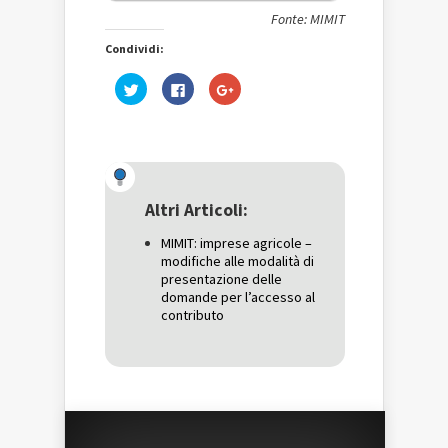
Fonte: MIMIT
Condividi:
Fai
Fai
Fai
clic
clic
clic
qui
per
qui
per
condividere
per
condividere
su
condividere
su
Facebook
su
Twitter
(Si
Google+
(Si
apre
(Si
apre
in
apre
in
una
in
una
nuova
una
Altri Articoli:
nuova
finestra)
nuova
finestra)
finestra)
MIMIT: imprese agricole –
modifiche alle modalità di
presentazione delle
domande per l’accesso al
contributo