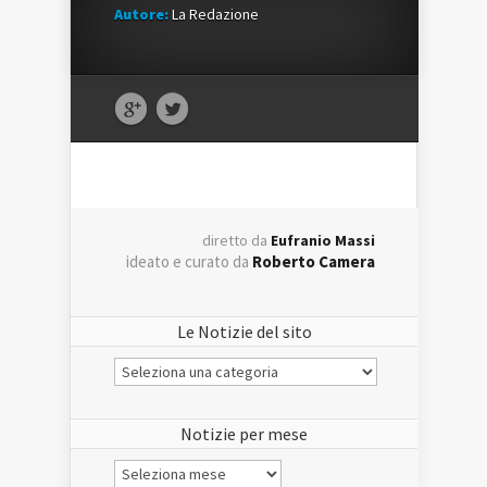
Autore:
La Redazione
diretto da
Eufranio Massi
ideato e curato da
Roberto Camera
Le Notizie del sito
Le
Notizie
del
sito
Notizie per mese
Notizie
per