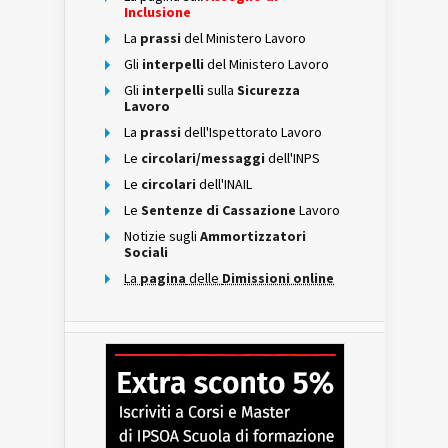
Inclusione
La
prassi
del Ministero Lavoro
Gli
interpelli
del Ministero Lavoro
Gli
interpelli
sulla
Sicurezza
Lavoro
La
prassi
dell'Ispettorato Lavoro
Le
circolari/messaggi
dell'INPS
Le
circolari
dell'INAIL
Le
Sentenze di Cassazione
Lavoro
Notizie sugli
Ammortizzatori
Sociali
La
pagina
delle
Dimissioni online