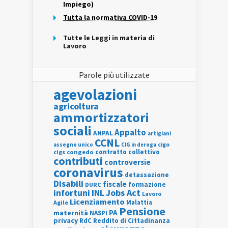
Impiego)
Tutta la normativa COVID-19
Tutte le Leggi in materia di
Lavoro
Parole più utilizzate
agevolazioni
agricoltura
ammortizzatori
sociali
Appalto
ANPAL
artigiani
CCNL
assegno unico
cigo
CIG in deroga
contratto collettivo
cigs
congedo
contributi
controversie
coronavirus
detassazione
Disabili
fiscale
formazione
DURC
INL
Jobs Act
infortuni
Lavoro
Licenziamento
Agile
Malattia
Pensione
PA
maternità
NASPI
privacy
RdC
Reddito di Cittadinanza