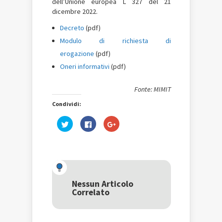
dell’Unione europea L 327 del 21
dicembre 2022.
Decreto
(pdf)
Modulo di richiesta di
erogazione
(pdf)
Oneri informativi
(pdf)
Fonte: MIMIT
Condividi:
Fai
Fai
Fai
clic
clic
clic
qui
per
qui
per
condividere
per
condividere
su
condividere
su
Facebook
su
Twitter
(Si
Google+
(Si
apre
(Si
apre
in
apre
in
una
in
una
nuova
una
Nessun Articolo
nuova
finestra)
nuova
Correlato
finestra)
finestra)