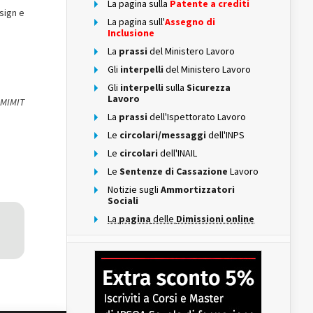
La pagina sulla
Patente a crediti
esign e
La pagina sull'
Assegno di
Inclusione
La
prassi
del Ministero Lavoro
Gli
interpelli
del Ministero Lavoro
Gli
interpelli
sulla
Sicurezza
Lavoro
 MIMIT
La
prassi
dell'Ispettorato Lavoro
Le
circolari/messaggi
dell'INPS
Le
circolari
dell'INAIL
Le
Sentenze di Cassazione
Lavoro
Notizie sugli
Ammortizzatori
Sociali
La
pagina
delle
Dimissioni online