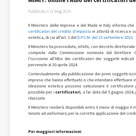
Pubblicato il 21 Mag 2024
Il Ministero delle Imprese e del Made in Italy informa che
certificatori del credito d’imposta
in attività di ricerca e
estetica, di cui all’art. 2 del
D.P.C.M. del 15 settembre 2023
.
Il Ministero ha provveduto, infatti, con decreto direttorial
compiute dalla Commissione nominata dal Direttore G
l’iscrizione all’Albo dei certificatori dei soggetti indic
pervenute al 30 aprile 2024.
Contestualmente alla pubblicazione dei primi soggetti iscritt
imprese che hanno effettuato o che intendano effettuare in
ideazione estetica possono selezionare il certificatore 
possibile per i
certificatori
, a far data dal 5 giugno 2024
rilasciate.
Il Ministero renderà disponibili entro il mese di maggio il 
tenuto ad uniformarsi per la corretta applicazione del cred
Per maggiori informazioni