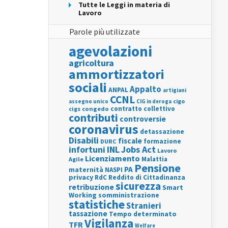
Tutte le Leggi in materia di
Lavoro
Parole più utilizzate
agevolazioni
agricoltura
ammortizzatori
sociali
Appalto
ANPAL
artigiani
CCNL
assegno unico
cigo
CIG in deroga
contratto collettivo
cigs
congedo
contributi
controversie
coronavirus
detassazione
Disabili
fiscale
formazione
DURC
INL
Jobs Act
infortuni
Lavoro
Licenziamento
Agile
Malattia
Pensione
PA
maternità
NASPI
privacy
RdC
Reddito di Cittadinanza
sicurezza
retribuzione
Smart
Working
somministrazione
statistiche
Stranieri
tassazione
Tempo determinato
Vigilanza
TFR
Welfare