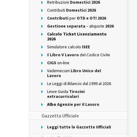
Retribuzioni
Domestici 2026
Contributi
Domestici 2026
Contributi
per
OTD e OTI 2026
Gestione separata
– aliquote
2026
Calcolo Ticket Licenziamento
2026
Simulatore calcolo
ISEE
Il
Libro V Lavoro
del Codice Civile
CIGS
on-line
Vademecum
Libro Unico del
Lavoro
Le Leggi di Bilancio dal 1999 al 2026
Linee Guida
Tirocini
extracurriculari
Albo
Agenzie per il Lavoro
Gazzetta Ufficiale
Leggi tutte le Gazzette Ufficiali