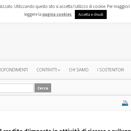
lizzato. Utilizzando questo sito si accetta l'utilizzo di cookie. Per maggiori 
leggere la
pagina cookies
.
Accetta e chiudi
ROFONDIMENTI
CONTRATTI
»
CHI SIAMO
I SOSTENITORI
el credito d’imposta in attività di ricerca e svilup