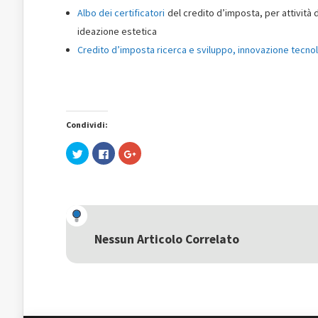
Albo dei certificatori
del credito d’imposta, per attività d
ideazione estetica
Credito d’imposta ricerca e sviluppo, innovazione tecno
Condividi:
Fai
Fai
Fai
clic
clic
clic
qui
per
qui
per
condividere
per
condividere
su
condividere
su
Facebook
su
Twitter
(Si
Google+
(Si
apre
(Si
apre
in
apre
in
una
in
una
nuova
una
Nessun Articolo Correlato
nuova
finestra)
nuova
finestra)
finestra)