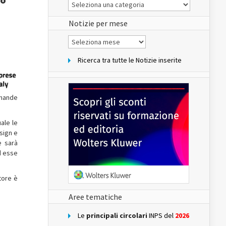
Le
Notizie
del
sito
Notizie per mese
Notizie
per
mese
Ricerca tra tutte le Notizie inserite
mande
ale le
sign e
e sarà
d esse
atore è
Aree tematiche
Le
principali circolari
INPS del
2026