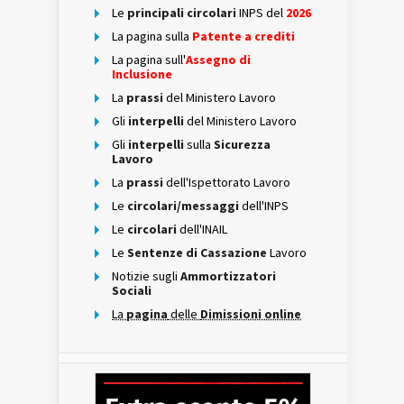
Le
principali circolari
INPS del
2026
La pagina sulla
Patente a crediti
La pagina sull'
Assegno di
Inclusione
La
prassi
del Ministero Lavoro
Gli
interpelli
del Ministero Lavoro
Gli
interpelli
sulla
Sicurezza
Lavoro
La
prassi
dell'Ispettorato Lavoro
Le
circolari/messaggi
dell'INPS
Le
circolari
dell'INAIL
Le
Sentenze di Cassazione
Lavoro
Notizie sugli
Ammortizzatori
Sociali
La
pagina
delle
Dimissioni online