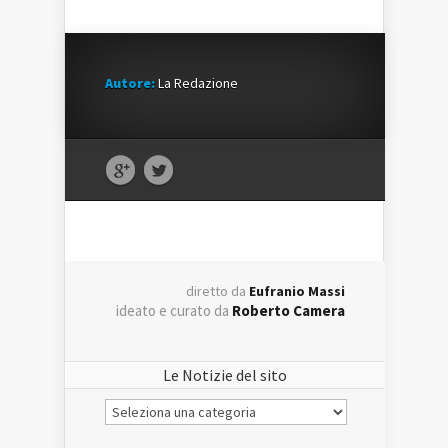
Autore:
La Redazione
diretto da
Eufranio Massi
ideato e curato da
Roberto Camera
Le Notizie del sito
Le
Notizie
del
sito