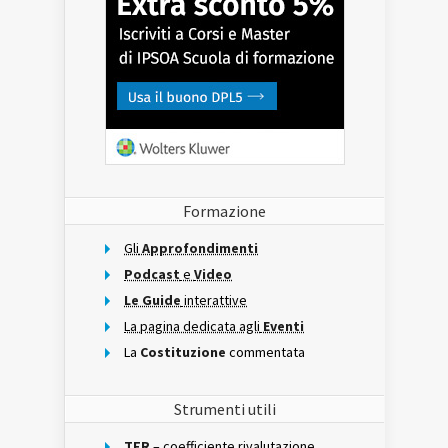
Formazione
Gli
Approfondimenti
Podcast
e
Video
Le Guide
interattive
La pagina dedicata agli
Eventi
La
Costituzione
commentata
Strumenti utili
TFR
– coefficiente rivalutazione