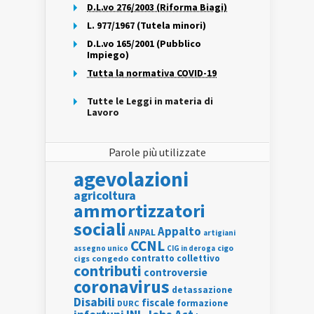
D.L.vo 276/2003 (Riforma Biagi)
L. 977/1967 (Tutela minori)
D.L.vo 165/2001 (Pubblico
Impiego)
Tutta la normativa COVID-19
Tutte le Leggi in materia di
Lavoro
Parole più utilizzate
agevolazioni
agricoltura
ammortizzatori
sociali
Appalto
ANPAL
artigiani
CCNL
assegno unico
cigo
CIG in deroga
contratto collettivo
cigs
congedo
contributi
controversie
coronavirus
detassazione
Disabili
fiscale
formazione
DURC