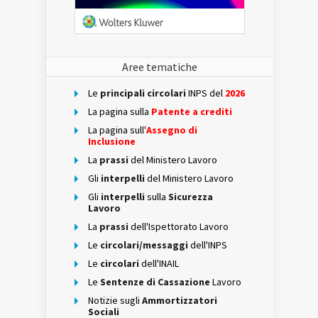
Aree tematiche
Le
principali circolari
INPS del
2026
La pagina sulla
Patente a crediti
La pagina sull'
Assegno di
Inclusione
La
prassi
del Ministero Lavoro
Gli
interpelli
del Ministero Lavoro
Gli
interpelli
sulla
Sicurezza
Lavoro
La
prassi
dell'Ispettorato Lavoro
Le
circolari/messaggi
dell'INPS
Le
circolari
dell'INAIL
Le
Sentenze di Cassazione
Lavoro
Notizie sugli
Ammortizzatori
Sociali