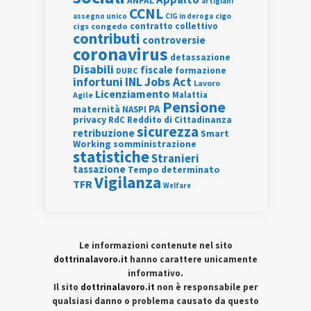
ANPAL
artigiani
CCNL
assegno unico
cigo
CIG in deroga
contratto collettivo
cigs
congedo
contributi
controversie
coronavirus
detassazione
Disabili
fiscale
formazione
DURC
INL
Jobs Act
infortuni
Lavoro
Licenziamento
Agile
Malattia
Pensione
PA
maternità
NASPI
privacy
RdC
Reddito di Cittadinanza
sicurezza
retribuzione
Smart
Working
somministrazione
statistiche
Stranieri
tassazione
Tempo determinato
Vigilanza
TFR
Welfare
Le informazioni contenute nel sito
dottrinalavoro.it
hanno carattere unicamente
informativo.
Il sito
dottrinalavoro.it
non è responsabile per
qualsiasi danno o problema causato da questo