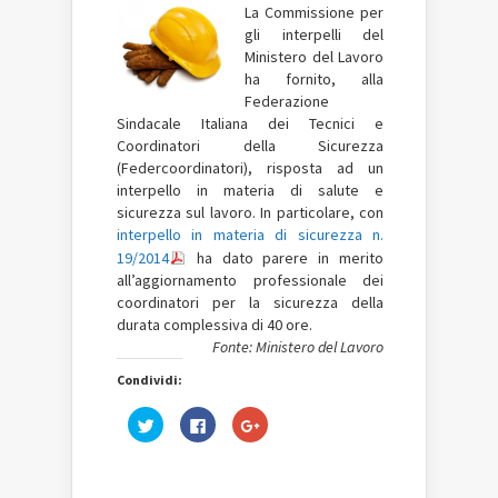
La Commissione per
gli interpelli del
Ministero del Lavoro
ha fornito, alla
Federazione
Sindacale Italiana dei Tecnici e
Coordinatori della Sicurezza
(Federcoordinatori), risposta ad un
interpello in materia di salute e
sicurezza sul lavoro. In particolare, con
interpello in materia di sicurezza n.
19/2014
ha dato parere in merito
all’aggiornamento professionale dei
coordinatori per la sicurezza della
durata complessiva di 40 ore.
Fonte: Ministero del Lavoro
Condividi:
Fai
Fai
Fai
clic
clic
clic
qui
per
qui
per
condividere
per
condividere
su
condividere
su
Facebook
su