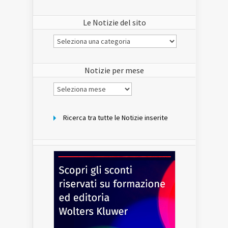
Le Notizie del sito
Le
Notizie
del
sito
Notizie per mese
Notizie
per
mese
Ricerca tra tutte le Notizie inserite