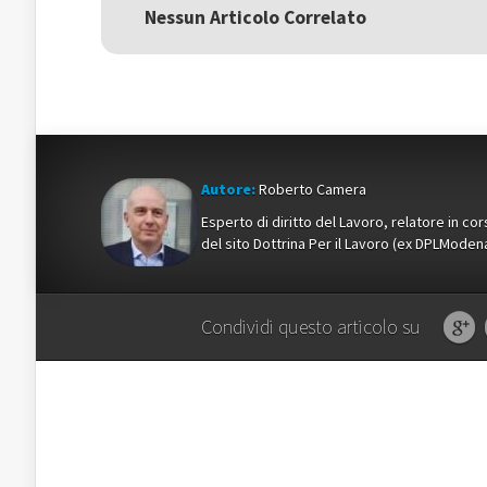
una
nuova
una
Nessun Articolo Correlato
nuova
finestra)
nuova
finestra)
finestra)
Autore:
Roberto Camera
Esperto di diritto del Lavoro, relatore in c
del sito Dottrina Per il Lavoro (ex DPLMod
Condividi questo articolo su