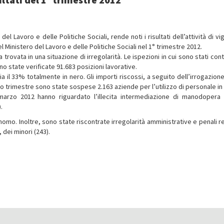
el Lavoro e delle Politiche Sociali, rende noti i risultati dell’attività di vi
del Ministero del Lavoro e delle Politiche Sociali nel 1° trimestre 2012.
rovata in una situazione di irregolarità. Le ispezioni in cui sono stati cont
 sono state verificate 91.683 posizioni lavorative.
ssia il 33% totalmente in nero. Gli importi riscossi, a seguito dell’irrogazion
o trimestre sono state sospese 2.163 aziende per l’utilizzo di personale in
o-marzo 2012 hanno riguardato l’illecita intermediazione di manodopera 
.
onomo. Inoltre, sono state riscontrate irregolarità amministrative e penali r
, dei minori (243).