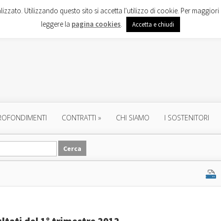
lizzato. Utilizzando questo sito si accetta l'utilizzo di cookie. Per maggiori 
leggere la
pagina cookies
.
Accetta e chiudi
ROFONDIMENTI
CONTRATTI
»
CHI SIAMO
I SOSTENITORI
ultati del 1° trimestre 2012