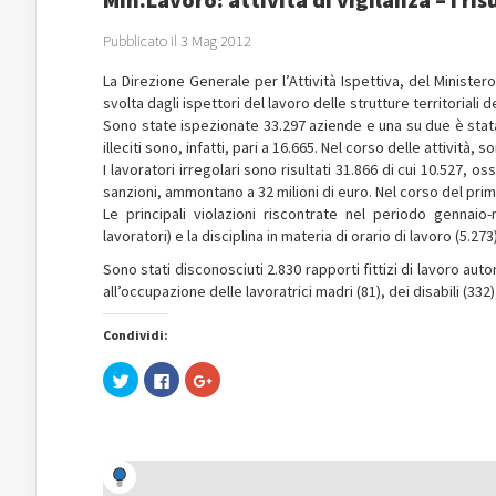
Pubblicato il 3 Mag 2012
La Direzione Generale per l’Attività Ispettiva, del Ministero d
svolta dagli ispettori del lavoro delle strutture territoriali 
Sono state ispezionate 33.297 aziende e una su due è stata t
illeciti sono, infatti, pari a 16.665. Nel corso delle attività,
I lavoratori irregolari sono risultati 31.866 di cui 10.527, o
sanzioni, ammontano a 32 milioni di euro. Nel corso del prim
Le principali violazioni riscontrate nel periodo gennai
lavoratori) e la disciplina in materia di orario di lavoro (5.273)
Sono stati disconosciuti 2.830 rapporti fittizi di lavoro aut
all’occupazione delle lavoratrici madri (81), dei disabili (332)
Condividi:
Fai
Fai
Fai
clic
clic
clic
qui
per
qui
per
condividere
per
condividere
su
condividere
su
Facebook
su
Twitter
(Si
Google+
(Si
apre
(Si
apre
in
apre
in
una
in