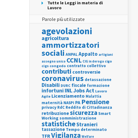
Tutte le Leggi in materia di
Lavoro
Parole più utilizzate
agevolazioni
agricoltura
ammortizzatori
sociali
Appalto
ANPAL
artigiani
CCNL
assegno unico
cigo
CIG in deroga
contratto collettivo
cigs
congedo
contributi
controversie
coronavirus
detassazione
Disabili
fiscale
formazione
DURC
INL
Jobs Act
infortuni
Lavoro
Licenziamento
Agile
Malattia
Pensione
PA
maternità
NASPI
privacy
RdC
Reddito di Cittadinanza
sicurezza
retribuzione
Smart
Working
somministrazione
statistiche
Stranieri
tassazione
Tempo determinato
Vigilanza
TFR
Welfare