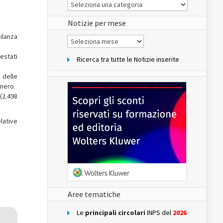
Le
Notizie
del
sito
Notizie per mese
gilanza
Notizie
per
mese
estati
Ricerca tra tutte le Notizie inserite
e delle
 nero.
(2.498
elative
Aree tematiche
Le
principali circolari
INPS del
2026