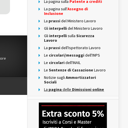
La pagina sulla
Patente a crediti
La pagina sull'
Assegno di
Inclusione
La
prassi
del Ministero Lavoro
Gli
interpelli
del Ministero Lavoro
Gli
interpelli
sulla
Sicurezza
Lavoro
La
prassi
dell'Ispettorato Lavoro
Le
circolari/messaggi
dell'INPS
tore
Le
circolari
dell'INAIL
Le
Sentenze di Cassazione
Lavoro
Notizie sugli
Ammortizzatori
Sociali
La
pagina
delle
Dimissioni online