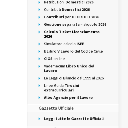
Retribuzioni
Domestici 2026
Contributi
Domestici 2026
Contributi
per
OTD e OTI 2026
Gestione separata
– aliquote
2026
Calcolo Ticket Licenziamento
2026
Simulatore calcolo
ISEE
Il
Libro V Lavoro
del Codice Civile
CIGS
on-line
Vademecum
Libro Unico del
Lavoro
Le Leggi di Bilancio dal 1999 al 2026
Linee Guida
Tirocini
extracurriculari
Albo
Agenzie per il Lavoro
Gazzetta Ufficiale
Leggi tutte le Gazzette Ufficiali