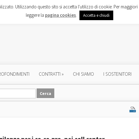
lizzato. Utilizzando questo sito si accetta l'utilizzo di cookie. Per maggiori 
leggere la
pagina cookies
.
Accetta e chiudi
ROFONDIMENTI
CONTRATTI
»
CHI SIAMO
I SOSTENITORI
gilanza per i co.co.pro. nei call center