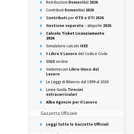
Retribuzioni
Domestici 2026
Contributi
Domestici 2026
Contributi
per
OTD e OTI 2026
Gestione separata
– aliquote
2026
Calcolo Ticket Licenziamento
2026
Simulatore calcolo
ISEE
Il
Libro V Lavoro
del Codice Civile
CIGS
on-line
Vademecum
Libro Unico del
Lavoro
Le Leggi di Bilancio dal 1999 al 2026
Linee Guida
Tirocini
extracurriculari
Albo
Agenzie per il Lavoro
Gazzetta Ufficiale
Leggi tutte le Gazzette Ufficiali