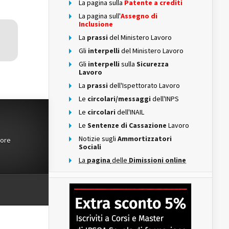
La pagina sulla
Patente a crediti
La pagina sull'
Assegno di
Inclusione
La
prassi
del Ministero Lavoro
Gli
interpelli
del Ministero Lavoro
Gli
interpelli
sulla
Sicurezza
Lavoro
La
prassi
dell'Ispettorato Lavoro
Le
circolari/messaggi
dell'INPS
Le
circolari
dell'INAIL
Le
Sentenze di Cassazione
Lavoro
Notizie sugli
Ammortizzatori
tore
Sociali
La
pagina
delle
Dimissioni online