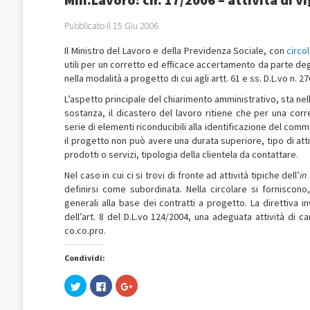
Pubblicato il 15 Giu 2006
Il Ministro del Lavoro e della Previdenza Sociale, con
circo
utili per un corretto ed efficace accertamento da parte degli
nella modalità a progetto di cui agli artt. 61 e ss. D.L.vo n. 
L’aspetto principale del chiarimento amministrativo, sta nella
sostanza, il dicastero del lavoro ritiene che per una corr
serie di elementi riconducibili alla identificazione del co
il progetto non può avere una durata superiore, tipo di atti
prodotti o servizi, tipologia della clientela da contattare.
Nel caso in cui ci si trovi di fronte ad attività tipiche dell’
in
definirsi come subordinata. Nella circolare si forniscono,
generali alla base dei contratti a progetto. La direttiva in
dell’art. 8 del D.L.vo 124/2004, una adeguata attività di ca
co.co.pro.
Condividi:
Fai
Fai
Fai
clic
clic
clic
qui
per
qui
per
condividere
per