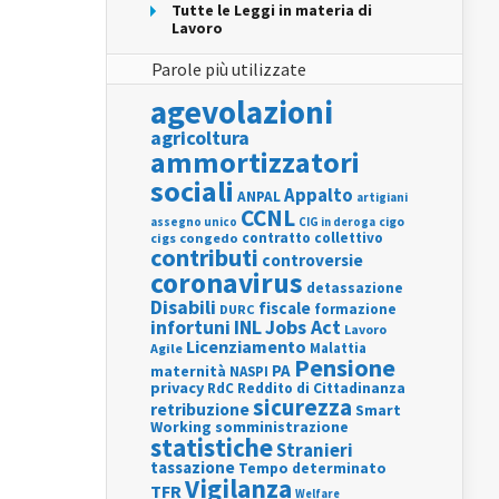
Tutte le Leggi in materia di
Lavoro
Parole più utilizzate
agevolazioni
agricoltura
ammortizzatori
sociali
Appalto
ANPAL
artigiani
CCNL
assegno unico
cigo
CIG in deroga
contratto collettivo
cigs
congedo
contributi
controversie
coronavirus
detassazione
Disabili
fiscale
formazione
DURC
INL
Jobs Act
infortuni
Lavoro
Licenziamento
Agile
Malattia
Pensione
PA
maternità
NASPI
privacy
RdC
Reddito di Cittadinanza
sicurezza
retribuzione
Smart
Working
somministrazione
statistiche
Stranieri
tassazione
Tempo determinato
Vigilanza
TFR
Welfare