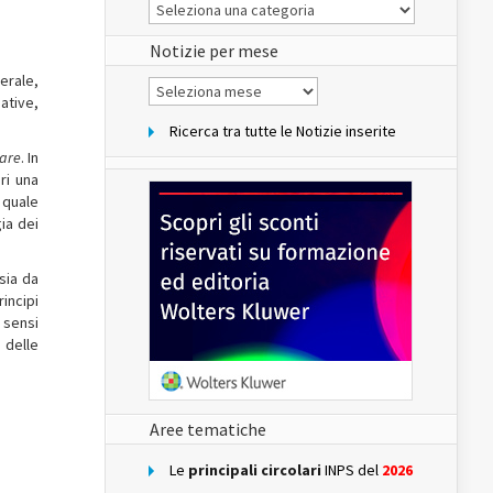
Le
Notizie
del
sito
Notizie per mese
nerale,
Notizie
per
uative,
mese
Ricerca tra tutte le Notizie inserite
are
. In
ri una
 quale
ia dei
sia da
incipi
 sensi
 delle
Aree tematiche
Le
principali circolari
INPS del
2026