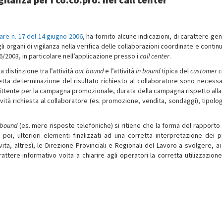
lare n. 17 del 14 giugno 2006
, ha fornito alcune indicazioni, di carattere ge
 organi di vigilanza nella verifica delle collaborazioni coordinate e contin
276/2003, in particolare nell’applicazione presso i
call center
.
 distinzione tra l’attività
out bound
e l’attività
in bound
tipica del
customer c
etta determinazione del risultato richiesto al collaboratore sono necessa
mmittente per la campagna promozionale, durata della campagna rispetto alla
vità richiesta al collaboratore (es. promozione, vendita, sondaggi), tipolog
 bound
(es. mere risposte telefoniche) si ritiene che la forma del rapporto 
 poi, ulteriori elementi finalizzati ad una corretta interpretazione dei pr
vita, altresì, le Direzione Provinciali e Regionali del Lavoro a svolgere, ai
rattere informativo volta a chiarire agli operatori la corretta utilizzazione