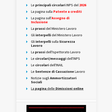
Le
principali circolari
INPS del
2026
La pagina sulla
Patente a crediti
La pagina sull'
Assegno di
Inclusione
La
prassi
del Ministero Lavoro
Gli
interpelli
del Ministero Lavoro
Gli
interpelli
sulla
Sicurezza
Lavoro
La
prassi
dell'Ispettorato Lavoro
Le
circolari/messaggi
dell'INPS
Le
circolari
dell'INAIL
Le
Sentenze di Cassazione
Lavoro
Notizie sugli
Ammortizzatori
Sociali
La
pagina
delle
Dimissioni online