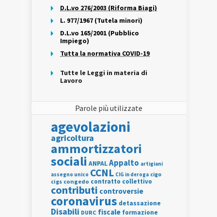
D.L.vo 276/2003 (Riforma Biagi)
L. 977/1967 (Tutela minori)
D.L.vo 165/2001 (Pubblico
Impiego)
Tutta la normativa COVID-19
Tutte le Leggi in materia di
Lavoro
Parole più utilizzate
agevolazioni
agricoltura
ammortizzatori
sociali
Appalto
ANPAL
artigiani
CCNL
assegno unico
cigo
CIG in deroga
contratto collettivo
cigs
congedo
contributi
controversie
coronavirus
detassazione
Disabili
fiscale
formazione
DURC