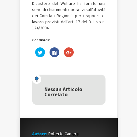
Dicastero del Welfare ha fornito una
serie di chiarimenti operativi sull’attività
dei Comitati Regionali per i rapporti di
lavoro previsti dall’art. 17 del D. L.vo n.
124/2004.
Condividi:
Fai
Fai
Fai
clic
clic
clic
qui
per
qui
per
condividere
per
condividere
su
condividere
su
Facebook
su
Twitter
(Si
Google+
(Si
apre
(Si
apre
in
apre
in
una
in
una
nuova
una
Nessun Articolo
nuova
finestra)
nuova
Correlato
finestra)
finestra)
Autore:
Roberto Camera