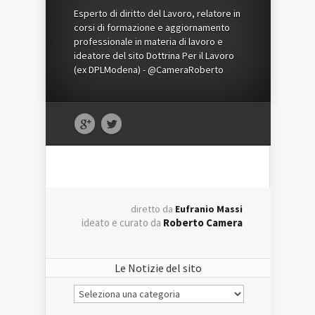
Esperto di diritto del Lavoro, relatore in
corsi di formazione e aggiornamento
professionale in materia di lavoro e
ideatore del sito Dottrina Per il Lavoro
(ex DPLModena) - @CameraRoberto
diretto da
Eufranio Massi
ideato e curato da
Roberto Camera
Le Notizie del sito
Le
Notizie
del