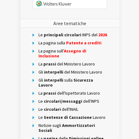
Aree tematiche
Le
principali circolari
INPS del
2026
La pagina sulla
Patente a crediti
La pagina sull'
Assegno di
Inclusione
La
prassi
del Ministero Lavoro
Gli
interpelli
del Ministero Lavoro
Gli
interpelli
sulla
Sicurezza
Lavoro
La
prassi
dell'Ispettorato Lavoro
Le
circolari/messaggi
dell'INPS
Le
circolari
dell'INAIL
Le
Sentenze di Cassazione
Lavoro
Notizie sugli
Ammortizzatori
Sociali
La
pagina
delle
Dimissioni online