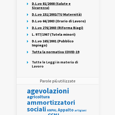
D.L.vo 81/2008 (Salute e
Sicurezza)
D.L.vo 151/2001(TU Maternità)
D.L.vo 66/2003 (Orario di Lavoro)
D.L.vo 276/2003 (Riforma Biagi)
L. 977/1967 (Tutela minori)
D.L.vo 165/2001 (Pubblico
Impiego)
Tutta la normativa COVID-19
Tutte le Leggi in materia di
Lavoro
Parole più utilizzate
agevolazioni
agricoltura
ammortizzatori
sociali
Appalto
ANPAL
artigiani