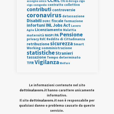
CCNL
assegno unico
cigo
CIG in deroga
contratto collettivo
cigs
congedo
contributi
controversie
coronavirus
detassazione
Disabili
fiscale
formazione
DURC
INL
Jobs Act
infortuni
Lavoro
Licenziamento
Agile
Malattia
Pensione
PA
maternità
NASPI
privacy
RdC
Reddito di Cittadinanza
sicurezza
retribuzione
Smart
Working
somministrazione
statistiche
Stranieri
tassazione
Tempo determinato
Vigilanza
TFR
Welfare
Le informazioni contenute nel sito
dottrinalavoro.it
hanno carattere unicamente
informativo.
Il sito
dottrinalavoro.it
non è responsabile per
qualsiasi danno o problema causato da questo
servizio.