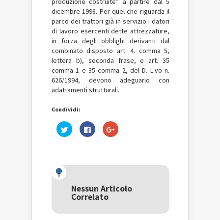
produzione costruite” a partire dal 5
dicembre 1998. Per quel che riguarda il
parco dei trattori già in servizio i datori
di lavoro esercenti dette attrezzature,
in forza degli obblighi derivanti dal
combinato disposto art. 4. comma 5,
lettera b), seconda frase, e art. 35
comma 1 e 35 comma 2, del D. L.vo n.
626/1994, devono adeguarlo con
adattamenti strutturali.
Condividi:
Fai
Fai
Fai
clic
clic
clic
qui
per
qui
per
condividere
per
condividere
su
condividere
su
Facebook
su
Twitter
(Si
Google+
(Si
apre
(Si
apre
in
apre
in
una
in
una
nuova
una
Nessun Articolo
nuova
finestra)
nuova
Correlato
finestra)
finestra)