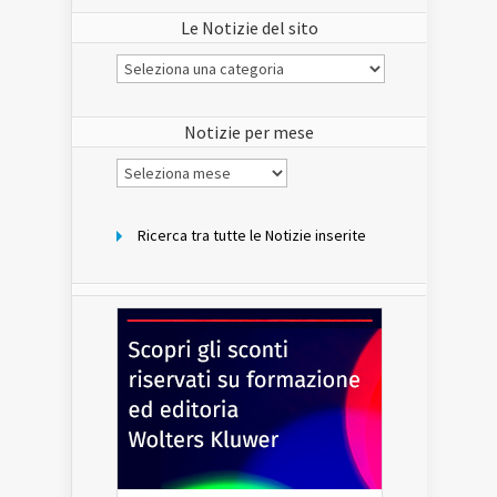
Le Notizie del sito
Le
Notizie
del
sito
Notizie per mese
Notizie
per
mese
Ricerca tra tutte le Notizie inserite