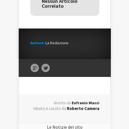
Nessun Articolo
nuova
finestra)
nuova
Correlato
finestra)
finestra)
Autore:
La Redazione
diretto da
Eufranio Massi
ideato e curato da
Roberto Camera
Le Notizie del sito