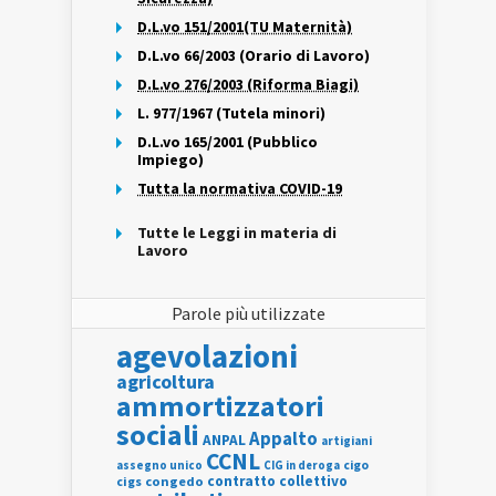
D.L.vo 151/2001(TU Maternità)
D.L.vo 66/2003 (Orario di Lavoro)
D.L.vo 276/2003 (Riforma Biagi)
L. 977/1967 (Tutela minori)
D.L.vo 165/2001 (Pubblico
Impiego)
Tutta la normativa COVID-19
Tutte le Leggi in materia di
Lavoro
Parole più utilizzate
agevolazioni
agricoltura
ammortizzatori
sociali
Appalto
ANPAL
artigiani
CCNL
assegno unico
cigo
CIG in deroga
contratto collettivo
cigs
congedo