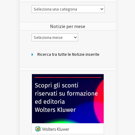
Le
Notizie
del
sito
Notizie per mese
Notizie
per
mese
Ricerca tra tutte le Notizie inserite