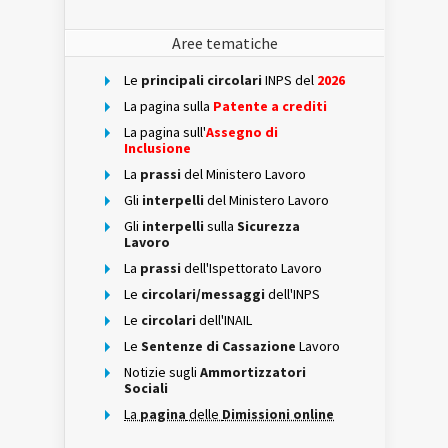
Aree tematiche
Le
principali circolari
INPS del
2026
La pagina sulla
Patente a crediti
La pagina sull'
Assegno di
Inclusione
La
prassi
del Ministero Lavoro
Gli
interpelli
del Ministero Lavoro
Gli
interpelli
sulla
Sicurezza
Lavoro
La
prassi
dell'Ispettorato Lavoro
Le
circolari/messaggi
dell'INPS
Le
circolari
dell'INAIL
Le
Sentenze di Cassazione
Lavoro
Notizie sugli
Ammortizzatori
Sociali
La
pagina
delle
Dimissioni online