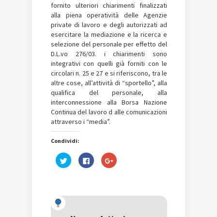
fornito ulteriori chiarimenti finalizzati
alla piena operatività delle Agenzie
private di lavoro e degli autorizzati ad
esercitare la mediazione e la ricerca e
selezione del personale per effetto del
D.L.vo 276/03. i chiarimenti sono
integrativi con quelli già forniti con le
circolari n. 25 e 27 e si riferiscono, tra le
altre cose, all’attività di “sportello”, alla
qualifica del personale, alla
interconnessione alla Borsa Nazione
Continua del lavoro d alle comunicazioni
attraverso i “media”.
Condividi:
Fai
Fai
Fai
clic
clic
clic
qui
per
qui
per
condividere
per
condividere
su
condividere
su
Facebook
su
Twitter
(Si
Google+
(Si
apre
(Si
apre
in
apre
in
una
in
una
nuova
una