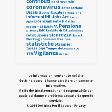
contributi
controversie
coronavirus
detassazione
Disabili
fiscale
formazione
DURC
INL
Jobs Act
infortuni
Lavoro
Licenziamento
Agile
Malattia
Pensione
PA
maternità
NASPI
privacy
RdC
Reddito di Cittadinanza
sicurezza
retribuzione
Smart
Working
somministrazione
statistiche
Stranieri
tassazione
Tempo determinato
Vigilanza
TFR
Welfare
Le informazioni contenute nel sito
dottrinalavoro.it
hanno carattere unicamente
informativo.
Il sito
dottrinalavoro.it
non è responsabile per
qualsiasi danno o problema causato da questo
servizio.
© 2014 Dottrina Per il Lavoro -
Privacy