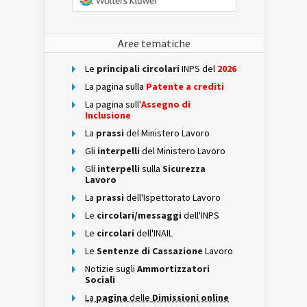
Aree tematiche
Le
principali circolari
INPS del
2026
La pagina sulla
Patente a crediti
La pagina sull'
Assegno di
Inclusione
La
prassi
del Ministero Lavoro
Gli
interpelli
del Ministero Lavoro
Gli
interpelli
sulla
Sicurezza
Lavoro
La
prassi
dell'Ispettorato Lavoro
Le
circolari/messaggi
dell'INPS
Le
circolari
dell'INAIL
Le
Sentenze di Cassazione
Lavoro
Notizie sugli
Ammortizzatori
Sociali
La
pagina
delle
Dimissioni online