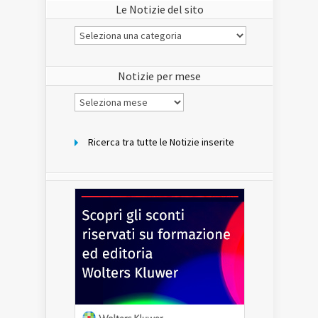
Le Notizie del sito
Le
Notizie
del
sito
Notizie per mese
Notizie
per
mese
Ricerca tra tutte le Notizie inserite