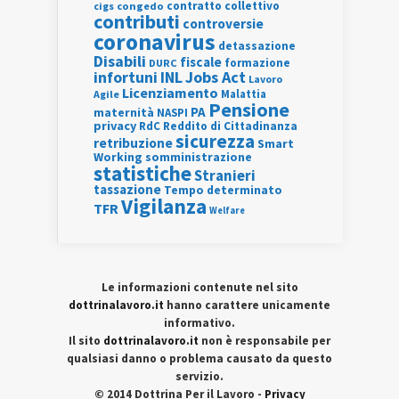
contratto collettivo
cigs
congedo
contributi
controversie
coronavirus
detassazione
Disabili
fiscale
formazione
DURC
INL
Jobs Act
infortuni
Lavoro
Licenziamento
Agile
Malattia
Pensione
PA
maternità
NASPI
privacy
RdC
Reddito di Cittadinanza
sicurezza
retribuzione
Smart
Working
somministrazione
statistiche
Stranieri
tassazione
Tempo determinato
Vigilanza
TFR
Welfare
Le informazioni contenute nel sito
dottrinalavoro.it
hanno carattere unicamente
informativo.
Il sito
dottrinalavoro.it
non è responsabile per
qualsiasi danno o problema causato da questo
servizio.
© 2014 Dottrina Per il Lavoro -
Privacy