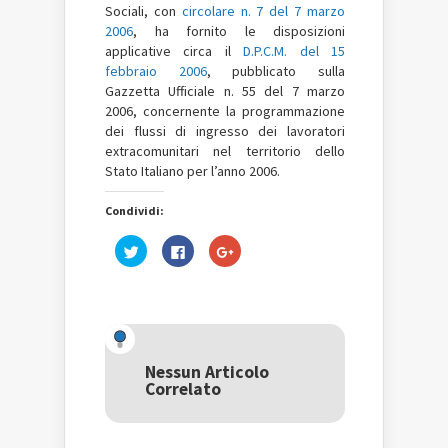
Sociali, con
circolare n. 7 del 7 marzo
2006
, ha fornito le disposizioni
applicative circa il
D.P.C.M. del 15
febbraio 2006
, pubblicato sulla
Gazzetta Ufficiale n. 55 del 7 marzo
2006, concernente la programmazione
dei flussi di ingresso dei lavoratori
extracomunitari nel territorio dello
Stato Italiano per l’anno 2006.
Condividi:
Fai
Fai
Fai
clic
clic
clic
qui
per
qui
per
condividere
per
condividere
su
condividere
su
Facebook
su
Twitter
(Si
Google+
(Si
apre
(Si
apre
in
apre
in
una
in
una
nuova
una
Nessun Articolo
nuova
finestra)
nuova
Correlato
finestra)
finestra)