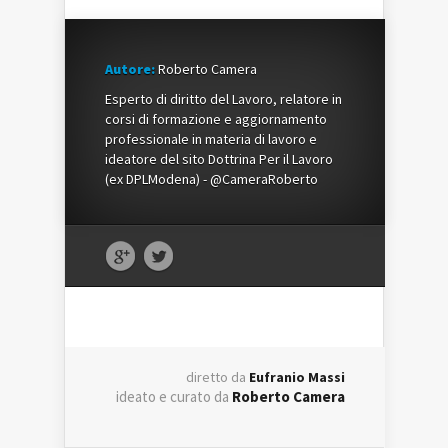
Autore:
Roberto Camera
Esperto di diritto del Lavoro, relatore in
corsi di formazione e aggiornamento
professionale in materia di lavoro e
ideatore del sito Dottrina Per il Lavoro
(ex DPLModena) - @CameraRoberto
diretto da
Eufranio Massi
ideato e curato da
Roberto Camera