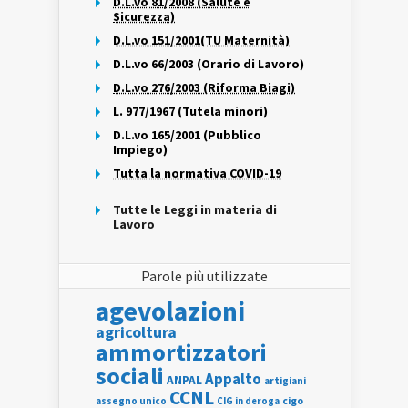
D.L.vo 81/2008 (Salute e
Sicurezza)
D.L.vo 151/2001(TU Maternità)
D.L.vo 66/2003 (Orario di Lavoro)
D.L.vo 276/2003 (Riforma Biagi)
L. 977/1967 (Tutela minori)
D.L.vo 165/2001 (Pubblico
Impiego)
Tutta la normativa COVID-19
Tutte le Leggi in materia di
Lavoro
Parole più utilizzate
agevolazioni
agricoltura
ammortizzatori
sociali
Appalto
ANPAL
artigiani
CCNL
assegno unico
cigo
CIG in deroga