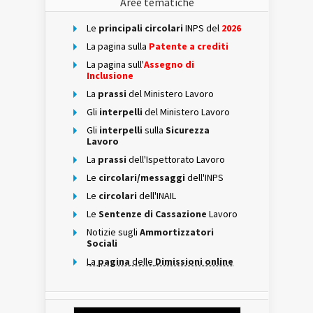
Aree tematiche
Le
principali circolari
INPS del
2026
La pagina sulla
Patente a crediti
La pagina sull'
Assegno di
Inclusione
La
prassi
del Ministero Lavoro
Gli
interpelli
del Ministero Lavoro
Gli
interpelli
sulla
Sicurezza
Lavoro
La
prassi
dell'Ispettorato Lavoro
Le
circolari/messaggi
dell'INPS
Le
circolari
dell'INAIL
Le
Sentenze di Cassazione
Lavoro
Notizie sugli
Ammortizzatori
Sociali
La
pagina
delle
Dimissioni online