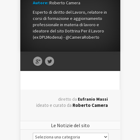
Autore:
Roberto Camera
Esperto di diritto del Lavoro, relatore in
corsi di formazione e aggiornamento
professionale in materia di lavoro e
ideatore del sito Dottrina Per il Lavoro
(ex DPLModena) - @CameraRoberto
diretto da
Eufranio Massi
ideato e curato da
Roberto Camera
Le Notizie del sito
Le
Notizie