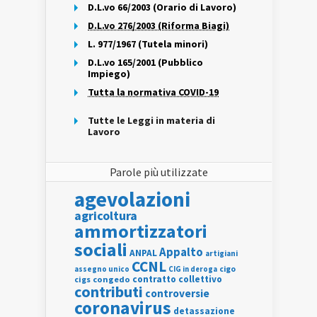
D.L.vo 66/2003 (Orario di Lavoro)
D.L.vo 276/2003 (Riforma Biagi)
L. 977/1967 (Tutela minori)
D.L.vo 165/2001 (Pubblico
Impiego)
Tutta la normativa COVID-19
Tutte le Leggi in materia di
Lavoro
Parole più utilizzate
agevolazioni
agricoltura
ammortizzatori
sociali
Appalto
ANPAL
artigiani
CCNL
assegno unico
cigo
CIG in deroga
contratto collettivo
cigs
congedo
contributi
controversie
coronavirus
detassazione