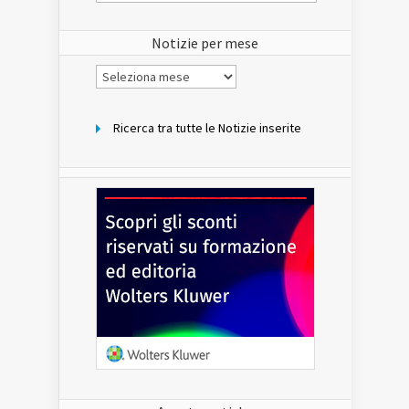
del
sito
Notizie per mese
Notizie
per
mese
Ricerca tra tutte le Notizie inserite