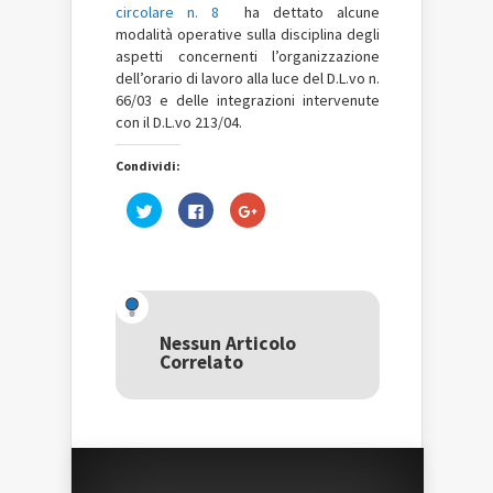
circolare n. 8
ha dettato alcune
modalità operative sulla disciplina degli
aspetti concernenti l’organizzazione
dell’orario di lavoro alla luce del D.L.vo n.
66/03 e delle integrazioni intervenute
con il D.L.vo 213/04.
Condividi:
Fai
Fai
Fai
clic
clic
clic
qui
per
qui
per
condividere
per
condividere
su
condividere
su
Facebook
su
Twitter
(Si
Google+
(Si
apre
(Si
apre
in
apre
in
una
in
una
nuova
una
Nessun Articolo
nuova
finestra)
nuova
Correlato
finestra)
finestra)