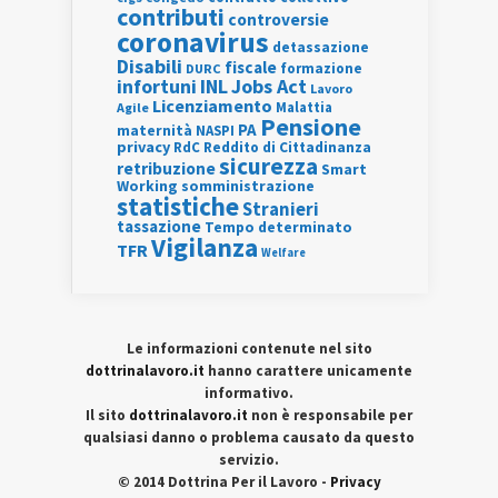
contributi
controversie
coronavirus
detassazione
Disabili
fiscale
formazione
DURC
INL
Jobs Act
infortuni
Lavoro
Licenziamento
Agile
Malattia
Pensione
PA
maternità
NASPI
privacy
RdC
Reddito di Cittadinanza
sicurezza
retribuzione
Smart
Working
somministrazione
statistiche
Stranieri
tassazione
Tempo determinato
Vigilanza
TFR
Welfare
Le informazioni contenute nel sito
dottrinalavoro.it
hanno carattere unicamente
informativo.
Il sito
dottrinalavoro.it
non è responsabile per
qualsiasi danno o problema causato da questo
servizio.
© 2014 Dottrina Per il Lavoro -
Privacy