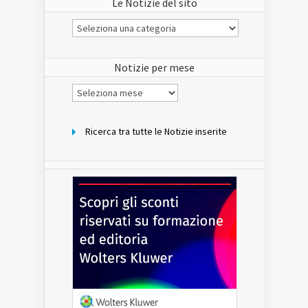
Le Notizie del sito
Le
Notizie
del
sito
Notizie per mese
Notizie
per
mese
Ricerca tra tutte le Notizie inserite