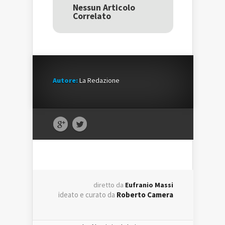
una
nuova
una
Nessun Articolo
nuova
finestra)
nuova
Correlato
finestra)
finestra)
Autore:
La Redazione
diretto da
Eufranio Massi
ideato e curato da
Roberto Camera