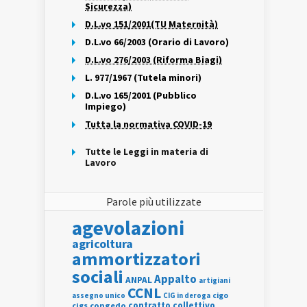
Sicurezza)
D.L.vo 151/2001(TU Maternità)
D.L.vo 66/2003 (Orario di Lavoro)
D.L.vo 276/2003 (Riforma Biagi)
L. 977/1967 (Tutela minori)
D.L.vo 165/2001 (Pubblico
Impiego)
Tutta la normativa COVID-19
Tutte le Leggi in materia di
Lavoro
Parole più utilizzate
agevolazioni
agricoltura
ammortizzatori
sociali
Appalto
ANPAL
artigiani
CCNL
assegno unico
cigo
CIG in deroga
contratto collettivo
cigs
congedo