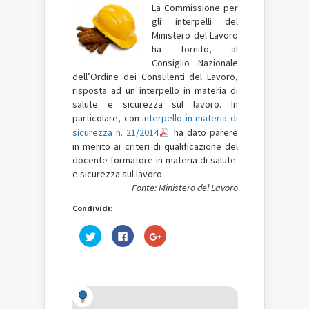
La Commissione per
gli interpelli del
Ministero del Lavoro
ha fornito, al
Consiglio Nazionale
dell’Ordine dei Consulenti del Lavoro,
risposta ad un interpello in materia di
salute e sicurezza sul lavoro. In
particolare, con
interpello in materia di
sicurezza n. 21/2014
ha dato parere
in merito ai criteri di qualificazione del
docente formatore in materia di salute
e sicurezza sul lavoro.
Fonte: Ministero del Lavoro
Condividi:
Fai
Fai
Fai
clic
clic
clic
qui
per
qui
per
condividere
per
condividere
su
condividere
su
Facebook
su
Twitter
(Si
Google+
(Si
apre
(Si
apre
in
apre
in
una
in