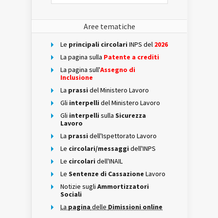
Aree tematiche
Le
principali circolari
INPS del
2026
La pagina sulla
Patente a crediti
La pagina sull'
Assegno di
Inclusione
La
prassi
del Ministero Lavoro
Gli
interpelli
del Ministero Lavoro
Gli
interpelli
sulla
Sicurezza
Lavoro
La
prassi
dell'Ispettorato Lavoro
Le
circolari/messaggi
dell'INPS
Le
circolari
dell'INAIL
Le
Sentenze di Cassazione
Lavoro
Notizie sugli
Ammortizzatori
Sociali
La
pagina
delle
Dimissioni online