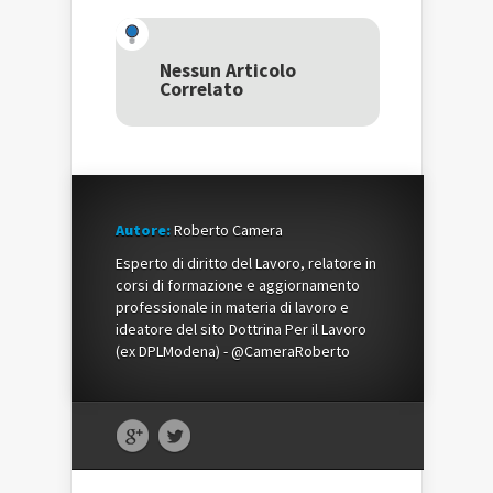
Twitter
(Si
Google+
(Si
apre
(Si
apre
in
apre
in
una
in
una
nuova
una
Nessun Articolo
nuova
finestra)
nuova
Correlato
finestra)
finestra)
Autore:
Roberto Camera
Esperto di diritto del Lavoro, relatore in
corsi di formazione e aggiornamento
professionale in materia di lavoro e
ideatore del sito Dottrina Per il Lavoro
(ex DPLModena) - @CameraRoberto