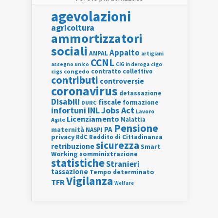
agevolazioni
agricoltura
ammortizzatori
sociali
Appalto
ANPAL
artigiani
CCNL
assegno unico
cigo
CIG in deroga
contratto collettivo
cigs
congedo
contributi
controversie
coronavirus
detassazione
Disabili
fiscale
formazione
DURC
INL
Jobs Act
infortuni
Lavoro
Licenziamento
Agile
Malattia
Pensione
PA
maternità
NASPI
privacy
RdC
Reddito di Cittadinanza
sicurezza
retribuzione
Smart
Working
somministrazione
statistiche
Stranieri
tassazione
Tempo determinato
Vigilanza
TFR
Welfare