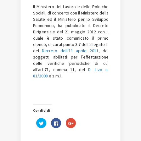
Il Ministero del Lavoro e delle Politiche
Sociali, di concerto con il Ministero della
Salute ed il Ministero per lo Sviluppo
Economico, ha pubblicato il Decreto
Dirigenziale del 21 maggio 2012 con il
quale è stato comunicato il primo
elenco, di cui al punto 3.7 dell’allegato III
del
Decreto dell’11 aprile 2011
, dei
soggetti abilitati per l’effettuazione
delle verifiche periodiche di cui
all’art.71, comma 11, del
D. L.vo n.
81/2008
e s.m.i.
Condividi:
Fai
Fai
Fai
clic
clic
clic
qui
per
qui
per
condividere
per
condividere
su
condividere
su
Facebook
su