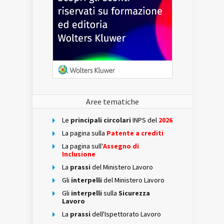
Aree tematiche
Le
principali circolari
INPS del
2026
La pagina sulla
Patente a crediti
La pagina sull'
Assegno di
Inclusione
La
prassi
del Ministero Lavoro
Gli
interpelli
del Ministero Lavoro
Gli
interpelli
sulla
Sicurezza
Lavoro
La
prassi
dell'Ispettorato Lavoro