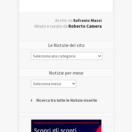
diretto da
Eufranio Massi
ideato e curato da
Roberto Camera
Le Notizie del sito
Le
Notizie
del
sito
Notizie per mese
Notizie
per
mese
Ricerca tra tutte le Notizie inserite