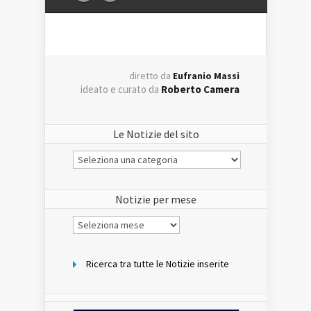
diretto da
Eufranio Massi
ideato e curato da
Roberto Camera
Le Notizie del sito
Le
Notizie
del
sito
Notizie per mese
Notizie
per
mese
Ricerca tra tutte le Notizie inserite