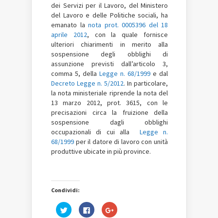
dei Servizi per il Lavoro, del Ministero
del Lavoro e delle Politiche sociali, ha
emanato la
nota prot. 0005396 del 18
aprile 2012
, con la quale fornisce
ulteriori chiarimenti in merito alla
sospensione degli obblighi di
assunzione previsti dall’articolo 3,
comma 5, della
Legge n. 68/1999
e dal
Decreto Legge n. 5/2012
. In particolare,
la nota ministeriale riprende la nota del
13 marzo 2012, prot. 3615, con le
precisazioni circa la fruizione della
sospensione dagli obblighi
occupazionali di cui alla
Legge n.
68/1999
per il datore di lavoro con unità
produttive ubicate in più province.
Condividi:
Fai
Fai
Fai
clic
clic
clic