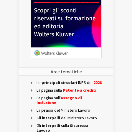
Aree tematiche
Le
principali circolari
INPS del
2026
La pagina sulla
Patente a crediti
La pagina sull'
Assegno di
Inclusione
La
prassi
del Ministero Lavoro
Gli
interpelli
del Ministero Lavoro
Gli
interpelli
sulla
Sicurezza
Lavoro