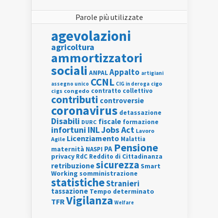
Parole più utilizzate
agevolazioni
agricoltura
ammortizzatori
sociali
Appalto
ANPAL
artigiani
CCNL
assegno unico
cigo
CIG in deroga
contratto collettivo
cigs
congedo
contributi
controversie
coronavirus
detassazione
Disabili
fiscale
formazione
DURC
INL
Jobs Act
infortuni
Lavoro
Licenziamento
Agile
Malattia
Pensione
PA
maternità
NASPI
privacy
RdC
Reddito di Cittadinanza
sicurezza
retribuzione
Smart
Working
somministrazione
statistiche
Stranieri
tassazione
Tempo determinato
Vigilanza
TFR
Welfare