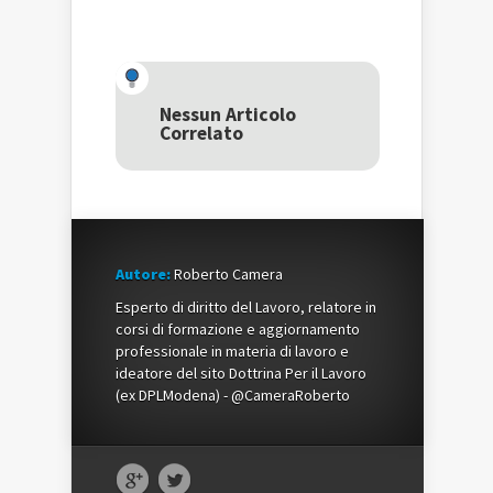
qui
per
qui
per
condividere
per
condividere
su
condividere
su
Facebook
su
Twitter
(Si
Google+
(Si
apre
(Si
apre
in
apre
in
una
in
una
nuova
una
Nessun Articolo
nuova
finestra)
nuova
Correlato
finestra)
finestra)
Autore:
Roberto Camera
Esperto di diritto del Lavoro, relatore in
corsi di formazione e aggiornamento
professionale in materia di lavoro e
ideatore del sito Dottrina Per il Lavoro
(ex DPLModena) - @CameraRoberto