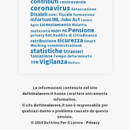
contributi
controversie
coronavirus
detassazione
Disabili
fiscale
formazione
DURC
INL
Jobs Act
infortuni
Lavoro
Licenziamento
Agile
Malattia
Pensione
PA
maternità
NASPI
privacy
RdC
Reddito di Cittadinanza
sicurezza
retribuzione
Smart
Working
somministrazione
statistiche
Stranieri
tassazione
Tempo determinato
Vigilanza
TFR
Welfare
Le informazioni contenute nel sito
dottrinalavoro.it
hanno carattere unicamente
informativo.
Il sito
dottrinalavoro.it
non è responsabile per
qualsiasi danno o problema causato da questo
servizio.
© 2014 Dottrina Per il Lavoro -
Privacy