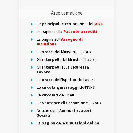
Aree tematiche
Le
principali circolari
INPS del
2026
La pagina sulla
Patente a crediti
La pagina sull'
Assegno di
Inclusione
La
prassi
del Ministero Lavoro
Gli
interpelli
del Ministero Lavoro
Gli
interpelli
sulla
Sicurezza
Lavoro
La
prassi
dell'Ispettorato Lavoro
Le
circolari/messaggi
dell'INPS
Le
circolari
dell'INAIL
Le
Sentenze di Cassazione
Lavoro
Notizie sugli
Ammortizzatori
Sociali
La
pagina
delle
Dimissioni online