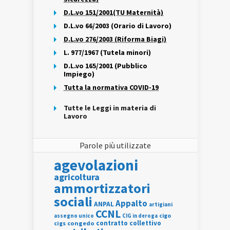
D.L.vo 151/2001(TU Maternità)
D.L.vo 66/2003 (Orario di Lavoro)
D.L.vo 276/2003 (Riforma Biagi)
L. 977/1967 (Tutela minori)
D.L.vo 165/2001 (Pubblico
Impiego)
Tutta la normativa COVID-19
Tutte le Leggi in materia di
Lavoro
Parole più utilizzate
agevolazioni
agricoltura
ammortizzatori
sociali
Appalto
ANPAL
artigiani
CCNL
assegno unico
cigo
CIG in deroga
contratto collettivo
cigs
congedo