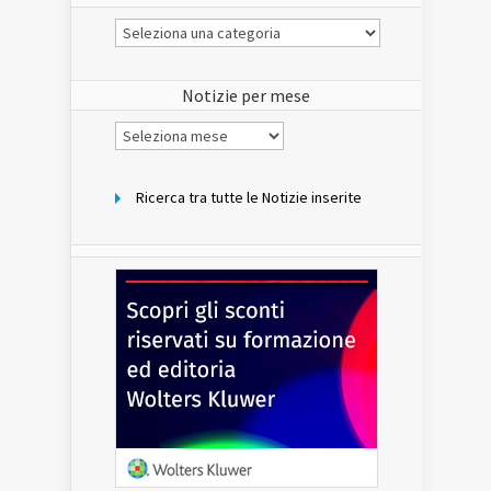
Le
Notizie
del
sito
Notizie per mese
Notizie
per
mese
Ricerca tra tutte le Notizie inserite