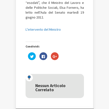
“esodati”, che il Ministro del Lavoro e
delle Politiche Sociali, Elsa Fornero, ha
letto nell’Aula del Senato martedì 19
giugno 2012.
L’intervento del Ministro
Condividi:
Fai
Fai
Fai
clic
clic
clic
qui
per
qui
per
condividere
per
condividere
su
condividere
su
Facebook
su
Twitter
(Si
Google+
(Si
apre
(Si
apre
in
apre
in
una
in
una
nuova
una
Nessun Articolo
nuova
finestra)
nuova
Correlato
finestra)
finestra)