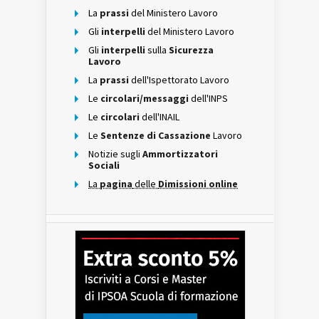
La
prassi
del Ministero Lavoro
Gli
interpelli
del Ministero Lavoro
Gli
interpelli
sulla
Sicurezza
Lavoro
La
prassi
dell'Ispettorato Lavoro
Le
circolari/messaggi
dell'INPS
Le
circolari
dell'INAIL
Le
Sentenze di Cassazione
Lavoro
Notizie sugli
Ammortizzatori
Sociali
La
pagina
delle
Dimissioni online