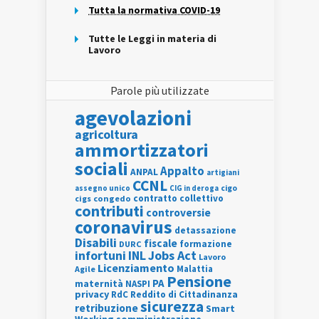
Tutta la normativa COVID-19
Tutte le Leggi in materia di
Lavoro
Parole più utilizzate
agevolazioni
agricoltura
ammortizzatori
sociali
Appalto
ANPAL
artigiani
CCNL
assegno unico
cigo
CIG in deroga
contratto collettivo
cigs
congedo
contributi
controversie
coronavirus
detassazione
Disabili
fiscale
formazione
DURC
INL
Jobs Act
infortuni
Lavoro
Licenziamento
Agile
Malattia
Pensione
PA
maternità
NASPI
privacy
RdC
Reddito di Cittadinanza
sicurezza
retribuzione
Smart
Working
somministrazione