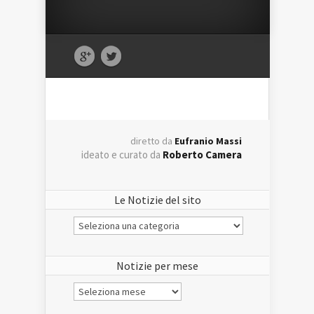
diretto da
Eufranio Massi
ideato e curato da
Roberto Camera
Le Notizie del sito
Le
Notizie
del
sito
Notizie per mese
Notizie
per
mese