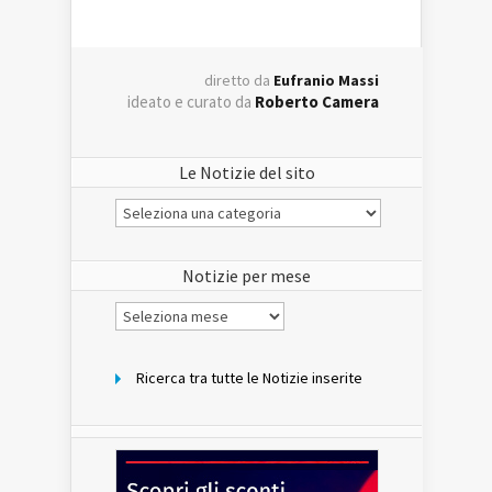
diretto da
Eufranio Massi
ideato e curato da
Roberto Camera
Le Notizie del sito
Le
Notizie
del
sito
Notizie per mese
Notizie
per
mese
Ricerca tra tutte le Notizie inserite