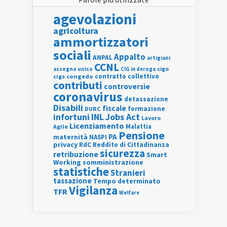
agevolazioni
agricoltura
ammortizzatori
sociali
Appalto
ANPAL
artigiani
CCNL
assegno unico
cigo
CIG in deroga
contratto collettivo
cigs
congedo
contributi
controversie
coronavirus
detassazione
Disabili
fiscale
formazione
DURC
INL
Jobs Act
infortuni
Lavoro
Licenziamento
Agile
Malattia
Pensione
PA
maternità
NASPI
privacy
RdC
Reddito di Cittadinanza
sicurezza
retribuzione
Smart
Working
somministrazione
statistiche
Stranieri
tassazione
Tempo determinato
Vigilanza
TFR
Welfare