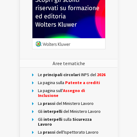
Aree tematiche
Le
principali circolari
INPS del
2026
La pagina sulla
Patente a crediti
La pagina sull'
Assegno di
Inclusione
La
prassi
del Ministero Lavoro
Gli
interpelli
del Ministero Lavoro
Gli
interpelli
sulla
Sicurezza
Lavoro
La
prassi
dell'Ispettorato Lavoro