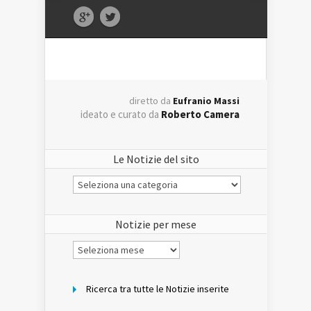
diretto da
Eufranio Massi
ideato e curato da
Roberto Camera
Le Notizie del sito
Le
Notizie
del
sito
Notizie per mese
Notizie
per
mese
Ricerca tra tutte le Notizie inserite