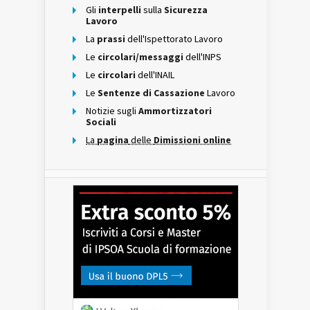
Gli
interpelli
sulla
Sicurezza
Lavoro
La
prassi
dell'Ispettorato Lavoro
Le
circolari/messaggi
dell'INPS
Le
circolari
dell'INAIL
Le
Sentenze di Cassazione
Lavoro
Notizie sugli
Ammortizzatori
Sociali
La
pagina
delle
Dimissioni online