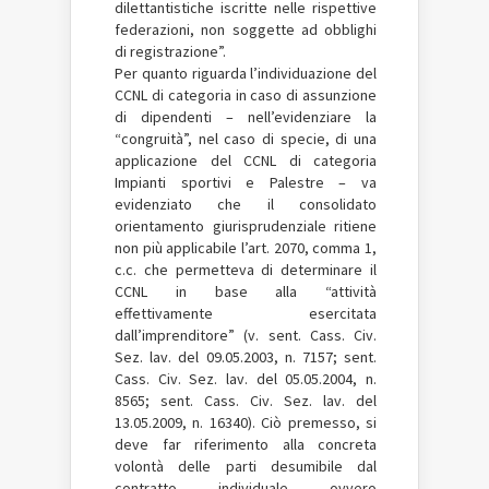
dilettantistiche iscritte nelle rispettive
federazioni, non soggette ad obblighi
di registrazione”.
Per quanto riguarda l’individuazione del
CCNL di categoria in caso di assunzione
di dipendenti – nell’evidenziare la
“congruità”, nel caso di specie, di una
applicazione del CCNL di categoria
Impianti sportivi e Palestre – va
evidenziato che il consolidato
orientamento giurisprudenziale ritiene
non più applicabile l’art. 2070, comma 1,
c.c. che permetteva di determinare il
CCNL in base alla “attività
effettivamente esercitata
dall’imprenditore” (v. sent. Cass. Civ.
Sez. lav. del 09.05.2003, n. 7157; sent.
Cass. Civ. Sez. lav. del 05.05.2004, n.
8565; sent. Cass. Civ. Sez. lav. del
13.05.2009, n. 16340). Ciò premesso, si
deve far riferimento alla concreta
volontà delle parti desumibile dal
contratto individuale ovvero