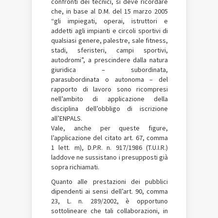
confronti dei tecnici, si deve ricordare
che, in base al D.M. del 15 marzo 2005
“gli impiegati, operai, istruttori e
addetti agli impianti e circoli sportivi di
qualsiasi genere, palestre, sale fitness,
stadi, sferisteri, campi sportivi,
autodromi”, a prescindere dalla natura
giuridica – subordinata,
parasubordinata o autonoma – del
rapporto di lavoro sono ricompresi
nell’ambito di applicazione della
disciplina dell’obbligo di iscrizione
all’ENPALS.
Vale, anche per queste figure,
l’applicazione del citato art. 67, comma
1 lett. m), D.P.R. n. 917/1986 (T.U.I.R.)
laddove ne sussistano i presupposti già
sopra richiamati.
Quanto alle prestazioni dei pubblici
dipendenti ai sensi dell’art. 90, comma
23, L. n. 289/2002, è opportuno
sottolineare che tali collaborazioni, in