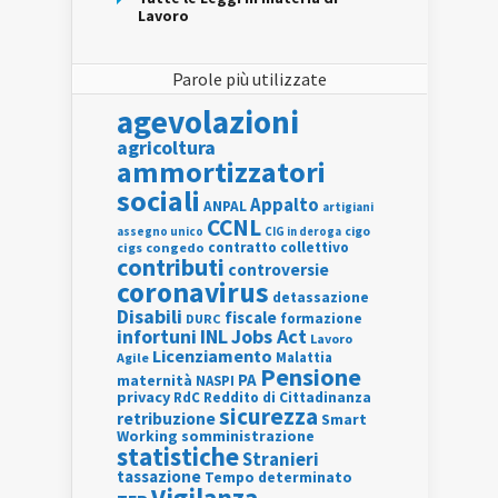
Lavoro
Parole più utilizzate
agevolazioni
agricoltura
ammortizzatori
sociali
Appalto
ANPAL
artigiani
CCNL
assegno unico
cigo
CIG in deroga
contratto collettivo
cigs
congedo
contributi
controversie
coronavirus
detassazione
Disabili
fiscale
formazione
DURC
INL
Jobs Act
infortuni
Lavoro
Licenziamento
Agile
Malattia
Pensione
PA
maternità
NASPI
privacy
RdC
Reddito di Cittadinanza
sicurezza
retribuzione
Smart
Working
somministrazione
statistiche
Stranieri
tassazione
Tempo determinato
Vigilanza