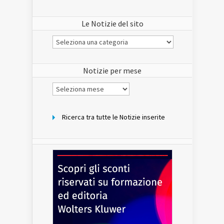
Le Notizie del sito
Le
Notizie
del
sito
Notizie per mese
Notizie
per
mese
Ricerca tra tutte le Notizie inserite