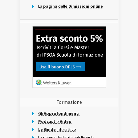
La
pagina
delle
Dimissioni online
Formazione
Gli
Approfondimenti
Podcast
e
Video
Le Guide
interattive
La pagina dedicata agli
Eventi