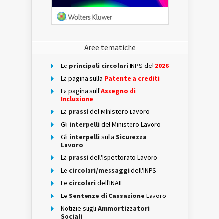
Aree tematiche
Le
principali circolari
INPS del
2026
La pagina sulla
Patente a crediti
La pagina sull'
Assegno di
Inclusione
La
prassi
del Ministero Lavoro
Gli
interpelli
del Ministero Lavoro
Gli
interpelli
sulla
Sicurezza
Lavoro
La
prassi
dell'Ispettorato Lavoro
Le
circolari/messaggi
dell'INPS
Le
circolari
dell'INAIL
Le
Sentenze di Cassazione
Lavoro
Notizie sugli
Ammortizzatori
Sociali