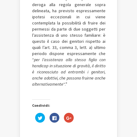
deroga alla regola generale sopra
delineata, ha previsto espressamente
ipotesi eccezionali in cui viene
contemplata la possibilità di fruire dei
permessi da parte di due soggetti per
l’assistenza di uno stesso familiare: è
questo il caso dei genitori rispetto ai
quali l’art. 33, comma 3, lett. a) ultimo
periodo dispone espressamente che
“
per l’assistenza allo stesso figlio con
handicap in situazione di gravità, il diritto
è riconosciuto ad entrambi i genitori,
anche adottivi, che possono fruirne anche
alternativamente
“.”
Condividi:
Fai
Fai
Fai
clic
clic
clic
qui
per
qui
per
condividere
per
condividere
su
condividere
su
Facebook
su