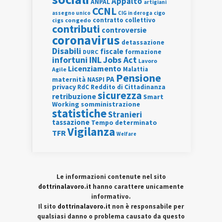
Appalto
ANPAL
artigiani
CCNL
assegno unico
cigo
CIG in deroga
contratto collettivo
cigs
congedo
contributi
controversie
coronavirus
detassazione
Disabili
fiscale
formazione
DURC
INL
Jobs Act
infortuni
Lavoro
Licenziamento
Agile
Malattia
Pensione
PA
maternità
NASPI
privacy
RdC
Reddito di Cittadinanza
sicurezza
retribuzione
Smart
Working
somministrazione
statistiche
Stranieri
tassazione
Tempo determinato
Vigilanza
TFR
Welfare
Le informazioni contenute nel sito
dottrinalavoro.it
hanno carattere unicamente
informativo.
Il sito
dottrinalavoro.it
non è responsabile per
qualsiasi danno o problema causato da questo