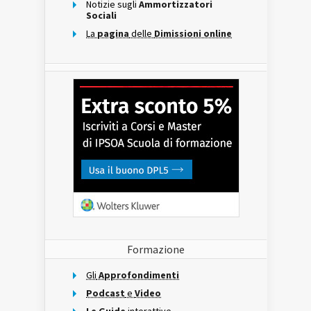
Notizie sugli
Ammortizzatori
Sociali
La
pagina
delle
Dimissioni online
Formazione
Gli
Approfondimenti
Podcast
e
Video