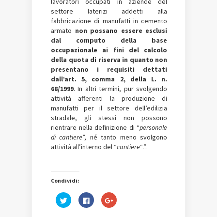
lavoratori occupati in aziende del
settore laterizi addetti alla
fabbricazione di manufatti in cemento
armato
non possano essere esclusi
dal computo della base
occupazionale ai fini del calcolo
della quota di riserva in quanto non
presentano i requisiti dettati
dall’art. 5, comma 2, della L. n.
68/1999
. In altri termini, pur svolgendo
attività afferenti la produzione di
manufatti per il settore dell’edilizia
stradale, gli stessi non possono
rientrare nella definizione di “
personale
di cantiere
”, né tanto meno svolgono
attività all’interno del “
cantiere
“.”.
Condividi:
Fai
Fai
Fai
clic
clic
clic
qui
per
qui
per
condividere
per