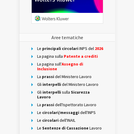
Aree tematiche
Le
principali circolari
INPS del
2026
La pagina sulla
Patente a crediti
La pagina sull'
Assegno di
Inclusione
La
prassi
del Ministero Lavoro
Gli
interpelli
del Ministero Lavoro
Gli
interpelli
sulla
Sicurezza
Lavoro
La
prassi
dell'Ispettorato Lavoro
Le
circolari/messaggi
dell'INPS
Le
circolari
dell'INAIL
Le
Sentenze di Cassazione
Lavoro