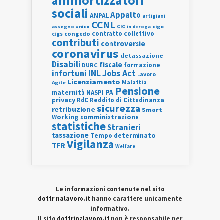
ammortizzatori
sociali
Appalto
ANPAL
artigiani
CCNL
assegno unico
cigo
CIG in deroga
contratto collettivo
cigs
congedo
contributi
controversie
coronavirus
detassazione
Disabili
fiscale
formazione
DURC
INL
Jobs Act
infortuni
Lavoro
Licenziamento
Agile
Malattia
Pensione
PA
maternità
NASPI
privacy
RdC
Reddito di Cittadinanza
sicurezza
retribuzione
Smart
Working
somministrazione
statistiche
Stranieri
tassazione
Tempo determinato
Vigilanza
TFR
Welfare
Le informazioni contenute nel sito
dottrinalavoro.it
hanno carattere unicamente
informativo.
Il sito
dottrinalavoro.it
non è responsabile per