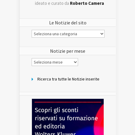
ideato e curato da
Roberto Camera
Le Notizie del sito
Le
Notizie
del
sito
Notizie per mese
Notizie
per
mese
Ricerca tra tutte le Notizie inserite