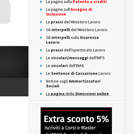
La pagina sulla
Patente a crediti
La pagina sull'
Assegno di
Inclusione
La
prassi
del Ministero Lavoro
Gli
interpelli
del Ministero Lavoro
Gli
interpelli
sulla
Sicurezza
Lavoro
La
prassi
dell'Ispettorato Lavoro
Le
circolari/messaggi
dell'INPS
Le
circolari
dell'INAIL
Le
Sentenze di Cassazione
Lavoro
Notizie sugli
Ammortizzatori
Sociali
La
pagina
delle
Dimissioni online