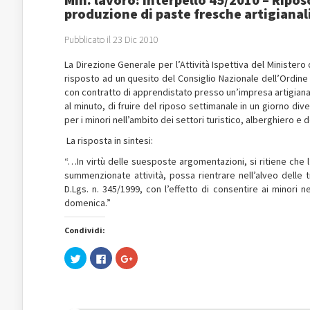
produzione di paste fresche artigianal
Pubblicato il 23 Dic 2010
La Direzione Generale per l’Attività Ispettiva del Ministero 
risposto ad un quesito del Consiglio Nazionale dell’Ordine 
con contratto di apprendistato presso un’impresa artigiana
al minuto, di fruire del riposo settimanale in un giorno d
per i minori nell’ambito dei settori turistico, alberghiero e d
La risposta in sintesi:
“…In virtù delle suesposte argomentazioni, si ritiene che l
summenzionate attività, possa rientrare nell’alveo delle tip
D.Lgs. n. 345/1999, con l’effetto di consentire ai minori n
domenica.”
Condividi:
Fai
Fai
Fai
clic
clic
clic
qui
per
qui
per
condividere
per
condividere
su
condividere
su
Facebook
su
Twitter
(Si
Google+