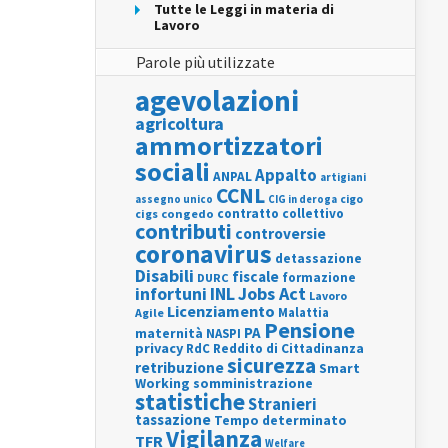
Tutte le Leggi in materia di
Lavoro
Parole più utilizzate
agevolazioni
agricoltura
ammortizzatori
sociali
Appalto
ANPAL
artigiani
CCNL
assegno unico
cigo
CIG in deroga
contratto collettivo
cigs
congedo
contributi
controversie
coronavirus
detassazione
Disabili
fiscale
formazione
DURC
INL
Jobs Act
infortuni
Lavoro
Licenziamento
Agile
Malattia
Pensione
PA
maternità
NASPI
privacy
RdC
Reddito di Cittadinanza
sicurezza
retribuzione
Smart
Working
somministrazione
statistiche
Stranieri
tassazione
Tempo determinato
Vigilanza
TFR
Welfare