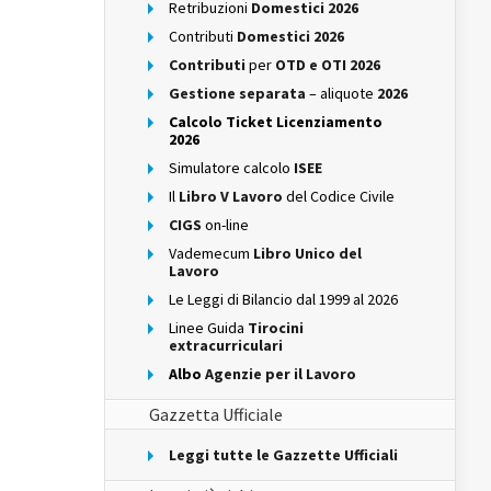
Retribuzioni
Domestici 2026
Contributi
Domestici 2026
Contributi
per
OTD e OTI 2026
Gestione separata
– aliquote
2026
Calcolo Ticket Licenziamento
2026
Simulatore calcolo
ISEE
Il
Libro V Lavoro
del Codice Civile
CIGS
on-line
Vademecum
Libro Unico del
Lavoro
Le Leggi di Bilancio dal 1999 al 2026
Linee Guida
Tirocini
extracurriculari
Albo
Agenzie per il Lavoro
Gazzetta Ufficiale
Leggi tutte le Gazzette Ufficiali