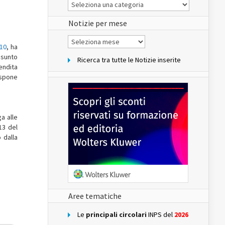
Le
Notizie
del
sito
Notizie per mese
Notizie
per
010
, ha
mese
ssunto
Ricerca tra tutte le Notizie inserite
endita
ispone
a alle
13 del
 dalla
Aree tematiche
Le
principali circolari
INPS del
2026