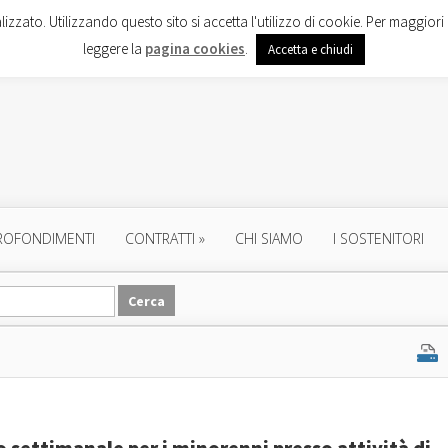
lizzato. Utilizzando questo sito si accetta l'utilizzo di cookie. Per maggiori 
leggere la
pagina cookies
.
Accetta e chiudi
ROFONDIMENTI
CONTRATTI
»
CHI SIAMO
I SOSTENITORI
o settimanale per i minorenni presso attività di