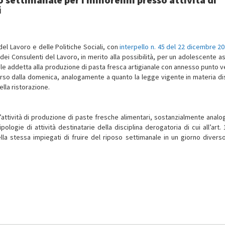
i
del Lavoro e delle Politiche Sociali, con
interpello n. 45 del 22 dicembre 2
dei Consulenti del Lavoro, in merito alla possibilità, per un adolescente a
le addetta alla produzione di pasta fresca artigianale con annesso punto v
iverso dalla domenica, analogamente a quanto la legge vigente in materia d
ella ristorazione.
’attività di produzione di paste fresche alimentari, sostanzialmente analog
ologie di attività destinatarie della disciplina derogatoria di cui all’art. 
ella stessa impiegati di fruire del riposo settimanale in un giorno diverso