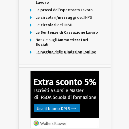
Lavoro
La
prassi
dell'Ispettorato Lavoro
Le
circolari/messaggi
dell'INPS
Le
circolari
dell'INAIL
Le
Sentenze di Cassazione
Lavoro
Notizie sugli
Ammortizzatori
Sociali
La
pagina
delle
Dimissioni online