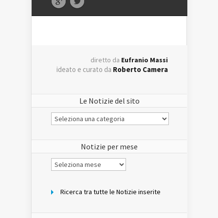
diretto da
Eufranio Massi
ideato e curato da
Roberto Camera
Le Notizie del sito
Le
Notizie
del
sito
Notizie per mese
Notizie
per
mese
Ricerca tra tutte le Notizie inserite