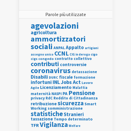
Parole più utilizzate
agevolazioni
agricoltura
ammortizzatori
sociali
Appalto
ANPAL
artigiani
CCNL
assegno unico
cigo
CIG in deroga
contratto collettivo
cigs
congedo
contributi
controversie
coronavirus
detassazione
Disabili
fiscale
formazione
DURC
INL
Jobs Act
infortuni
Lavoro
Licenziamento
Agile
Malattia
Pensione
PA
maternità
NASPI
privacy
RdC
Reddito di Cittadinanza
sicurezza
retribuzione
Smart
Working
somministrazione
statistiche
Stranieri
tassazione
Tempo determinato
Vigilanza
TFR
Welfare