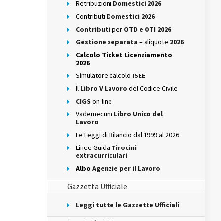
Retribuzioni
Domestici 2026
Contributi
Domestici 2026
Contributi
per
OTD e OTI 2026
Gestione separata
– aliquote
2026
Calcolo Ticket Licenziamento
2026
Simulatore calcolo
ISEE
Il
Libro V Lavoro
del Codice Civile
CIGS
on-line
Vademecum
Libro Unico del
Lavoro
Le Leggi di Bilancio dal 1999 al 2026
Linee Guida
Tirocini
extracurriculari
Albo
Agenzie per il Lavoro
Gazzetta Ufficiale
Leggi tutte le Gazzette Ufficiali