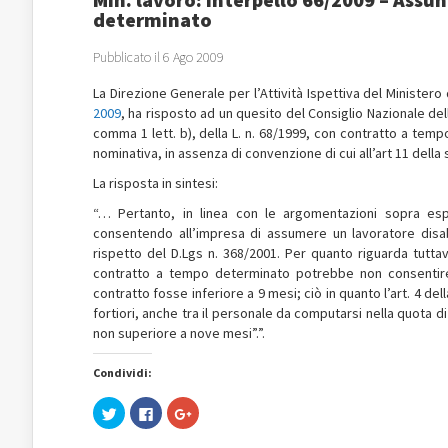
determinato
Pubblicato il 6 Ago 2009
La Direzione Generale per l’Attività Ispettiva del Ministero 
2009
, ha risposto ad un quesito del Consiglio Nazionale dell
comma 1 lett. b), della L. n. 68/1999, con contratto a tem
nominativa, in assenza di convenzione di cui all’art 11 della
La risposta in sintesi:
“… Pertanto, in linea con le argomentazioni sopra espo
consentendo all’impresa di assumere un lavoratore disab
rispetto del D.Lgs n. 368/2001. Per quanto riguarda tutta
contratto a tempo determinato potrebbe non consentire 
contratto fosse inferiore a 9 mesi; ciò in quanto l’art. 4 del
fortiori, anche tra il personale da computarsi nella quota d
non superiore a nove mesi”.”.
Condividi:
Fai
Fai
Fai
clic
clic
clic
qui
per
qui
per
condividere
per