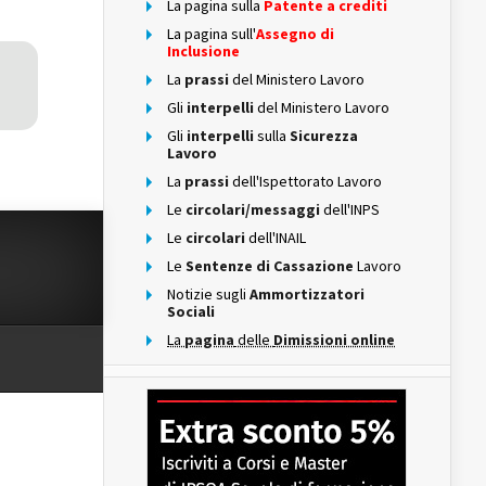
La pagina sulla
Patente a crediti
La pagina sull'
Assegno di
Inclusione
La
prassi
del Ministero Lavoro
Gli
interpelli
del Ministero Lavoro
Gli
interpelli
sulla
Sicurezza
Lavoro
La
prassi
dell'Ispettorato Lavoro
Le
circolari/messaggi
dell'INPS
Le
circolari
dell'INAIL
Le
Sentenze di Cassazione
Lavoro
Notizie sugli
Ammortizzatori
Sociali
La
pagina
delle
Dimissioni online