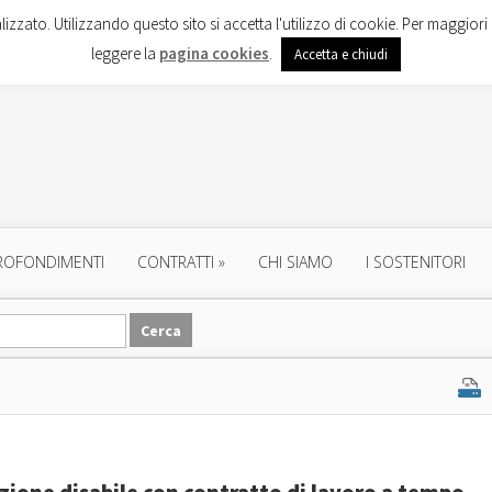
lizzato. Utilizzando questo sito si accetta l'utilizzo di cookie. Per maggiori 
leggere la
pagina cookies
.
Accetta e chiudi
ROFONDIMENTI
CONTRATTI
»
CHI SIAMO
I SOSTENITORI
nzione disabile con contratto di lavoro a tempo