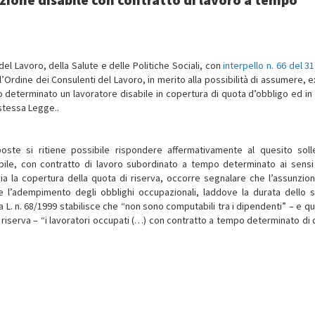
del Lavoro, della Salute e delle Politiche Sociali, con
interpello n. 66 del 31
’Ordine dei Consulenti del Lavoro, in merito alla possibilità di assumere, e
po determinato un lavoratore disabile in copertura di quota d’obbligo ed in
 stessa Legge..
ste si ritiene possibile rispondere affermativamente al quesito soll
ile, con contratto di lavoro subordinato a tempo determinato ai sensi
via la copertura della quota di riserva, occorre segnalare che l’assunzio
l’adempimento degli obblighi occupazionali, laddove la durata dello 
la L. n. 68/1999 stabilisce che “non sono computabili tra i dipendenti” – e qu
i riserva – “i lavoratori occupati (…) con contratto a tempo determinato di 