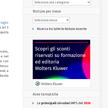
Le
Notizie
del
sito
Notizie per mese
Notizie
per
 luglio
mese
x art 3
Ricerca tra tutte le Notizie inserite
 quota
evato,
 e nel
ne con
stesso
indi, a
durata
Aree tematiche
Le
principali circolari
INPS del
2026