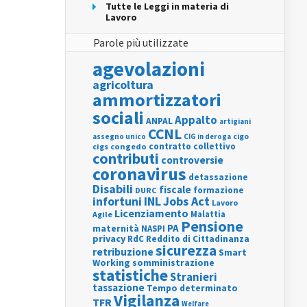
Tutte le Leggi in materia di
Lavoro
Parole più utilizzate
agevolazioni
agricoltura
ammortizzatori
sociali
Appalto
ANPAL
artigiani
CCNL
assegno unico
cigo
CIG in deroga
contratto collettivo
cigs
congedo
contributi
controversie
coronavirus
detassazione
Disabili
fiscale
formazione
DURC
INL
Jobs Act
infortuni
Lavoro
Licenziamento
Agile
Malattia
Pensione
PA
maternità
NASPI
privacy
RdC
Reddito di Cittadinanza
sicurezza
retribuzione
Smart
Working
somministrazione
statistiche
Stranieri
tassazione
Tempo determinato
Vigilanza
TFR
Welfare