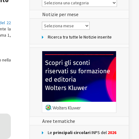
Le
Notizie
del
sito
Notizie per mese
del 22
Notizie
per
nte la
mese
mma 1,
Ricerca tra tutte le Notizie inserite
o nella
Aree tematiche
Le
principali circolari
INPS del
2026