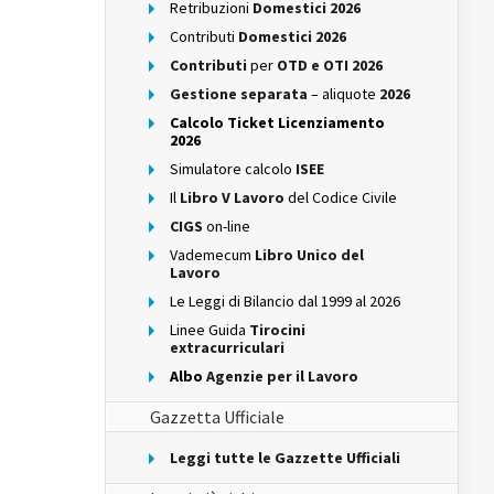
Retribuzioni
Domestici 2026
Contributi
Domestici 2026
Contributi
per
OTD e OTI 2026
Gestione separata
– aliquote
2026
Calcolo Ticket Licenziamento
2026
Simulatore calcolo
ISEE
Il
Libro V Lavoro
del Codice Civile
CIGS
on-line
Vademecum
Libro Unico del
Lavoro
Le Leggi di Bilancio dal 1999 al 2026
Linee Guida
Tirocini
extracurriculari
Albo
Agenzie per il Lavoro
Gazzetta Ufficiale
Leggi tutte le Gazzette Ufficiali