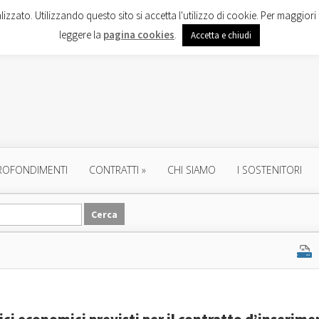
lizzato. Utilizzando questo sito si accetta l'utilizzo di cookie. Per maggiori 
leggere la
pagina cookies
.
Accetta e chiudi
ROFONDIMENTI
CONTRATTI
»
CHI SIAMO
I SOSTENITORI
ici economici previsti per il contratto d’inserim