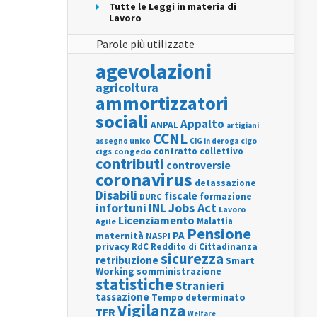
Tutte le Leggi in materia di
Lavoro
Parole più utilizzate
agevolazioni
agricoltura
ammortizzatori
sociali
Appalto
ANPAL
artigiani
CCNL
assegno unico
cigo
CIG in deroga
contratto collettivo
cigs
congedo
contributi
controversie
coronavirus
detassazione
Disabili
fiscale
formazione
DURC
INL
Jobs Act
infortuni
Lavoro
Licenziamento
Agile
Malattia
Pensione
PA
maternità
NASPI
privacy
RdC
Reddito di Cittadinanza
sicurezza
retribuzione
Smart
Working
somministrazione
statistiche
Stranieri
tassazione
Tempo determinato
Vigilanza
TFR
Welfare