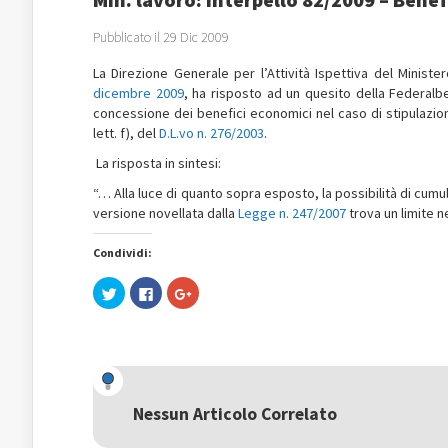
Pubblicato il 29 Dic 2009
La Direzione Generale per l’Attività Ispettiva del Ministe
dicembre 2009
, ha risposto ad un quesito della Federalber
concessione dei benefici economici nel caso di stipulazione
lett. f), del
D.L.vo n. 276/2003
.
La risposta in sintesi:
“… Alla luce di quanto sopra esposto, la possibilità di cumulo
versione novellata dalla
Legge n. 247/2007
trova un limite n
Condividi:
Fai
Fai
Fai
clic
clic
clic
qui
per
qui
per
condividere
per
condividere
su
condividere
su
Facebook
su
Twitter
(Si
Google+
(Si
apre
(Si
apre
in
apre
in
una
in
una
nuova
una
Nessun Articolo Correlato
nuova
finestra)
nuova
finestra)
finestra)