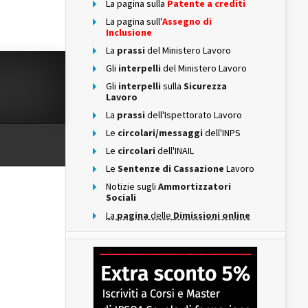
La pagina sulla
Patente a crediti
La pagina sull'
Assegno di
Inclusione
La
prassi
del Ministero Lavoro
Gli
interpelli
del Ministero Lavoro
Gli
interpelli
sulla
Sicurezza
Lavoro
La
prassi
dell'Ispettorato Lavoro
Le
circolari/messaggi
dell'INPS
Le
circolari
dell'INAIL
Le
Sentenze di Cassazione
Lavoro
Notizie sugli
Ammortizzatori
Sociali
La
pagina
delle
Dimissioni online