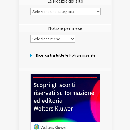
Le Notizie del sito
Le
Notizie
del
sito
Notizie per mese
Notizie
per
mese
Ricerca tra tutte le Notizie inserite