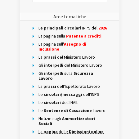
Aree tematiche
Le
principali circolari
INPS del
2026
La pagina sulla
Patente a crediti
La pagina sull'
Assegno di
Inclusione
La
prassi
del Ministero Lavoro
Gli
interpelli
del Ministero Lavoro
Gli
interpelli
sulla
Sicurezza
Lavoro
La
prassi
dell'Ispettorato Lavoro
Le
circolari/messaggi
dell'INPS
Le
circolari
dell'INAIL
Le
Sentenze di Cassazione
Lavoro
Notizie sugli
Ammortizzatori
Sociali
La
pagina
delle
Dimissioni online