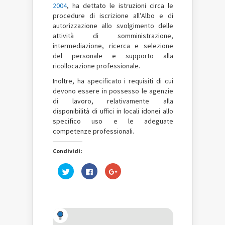
2004
, ha dettato le istruzioni circa le
procedure di iscrizione all’Albo e di
autorizzazione allo svolgimento delle
attività di somministrazione,
intermediazione, ricerca e selezione
del personale e supporto alla
ricollocazione professionale.
Inoltre, ha specificato i requisiti di cui
devono essere in possesso le agenzie
di lavoro, relativamente alla
disponibilità di uffici in locali idonei allo
specifico uso e le adeguate
competenze professionali.
Condividi:
Fai
Fai
Fai
clic
clic
clic
qui
per
qui
per
condividere
per
condividere
su
condividere
su
Facebook
su
Twitter
(Si
Google+
(Si
apre
(Si
apre
in
apre
in
una
in