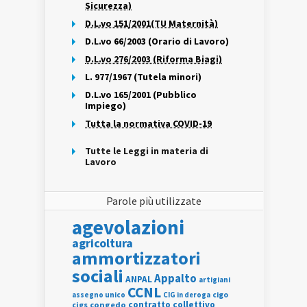
Sicurezza)
D.L.vo 151/2001(TU Maternità)
D.L.vo 66/2003 (Orario di Lavoro)
D.L.vo 276/2003 (Riforma Biagi)
L. 977/1967 (Tutela minori)
D.L.vo 165/2001 (Pubblico
Impiego)
Tutta la normativa COVID-19
Tutte le Leggi in materia di
Lavoro
Parole più utilizzate
agevolazioni
agricoltura
ammortizzatori
sociali
Appalto
ANPAL
artigiani
CCNL
assegno unico
cigo
CIG in deroga
contratto collettivo
cigs
congedo