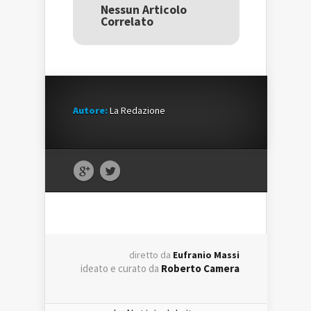
una
nuova
una
Nessun Articolo
nuova
finestra)
nuova
Correlato
finestra)
finestra)
Autore:
La Redazione
diretto da
Eufranio Massi
ideato e curato da
Roberto Camera