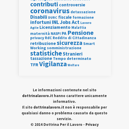
contributi
controversie
coronavirus
detassazione
Disabili
fiscale
formazione
DURC
INL
Jobs Act
infortuni
Lavoro
Licenziamento
Agile
Malattia
Pensione
PA
maternità
NASPI
privacy
RdC
Reddito di Cittadinanza
sicurezza
retribuzione
Smart
Working
somministrazione
statistiche
Stranieri
tassazione
Tempo determinato
Vigilanza
TFR
Welfare
Le informazioni contenute nel sito
dottrinalavoro.it
hanno carattere unicamente
informativo.
Il sito
dottrinalavoro.it
non è responsabile per
qualsiasi danno o problema causato da questo
servizio.
© 2014 Dottrina Per il Lavoro -
Privacy