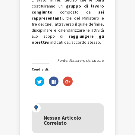
È stato, infine, deciso che le parti
costituiranno un
gruppo di lavoro
congiunto
composto da
sei
rappresentanti
, tre del Ministero e
tre del Cnel, attraverso il quale definire,
disciplinare e calendarizzare le attività
allo scopo di
raggiungere gli
obiettivi
indicati dall’accordo stesso.
Fonte: Ministero del Lavoro
Condividi:
Fai
Fai
Fai
clic
clic
clic
qui
per
qui
per
condividere
per
condividere
su
condividere
su
Facebook
su
Twitter
(Si
Google+
(Si
apre
(Si
apre
in
apre
in
una
in
una
nuova
una
Nessun Articolo
nuova
finestra)
nuova
Correlato
finestra)
finestra)