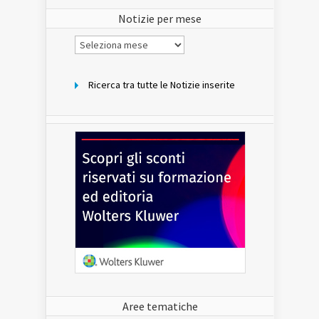
sito
Notizie per mese
Notizie
per
mese
Ricerca tra tutte le Notizie inserite
Aree tematiche