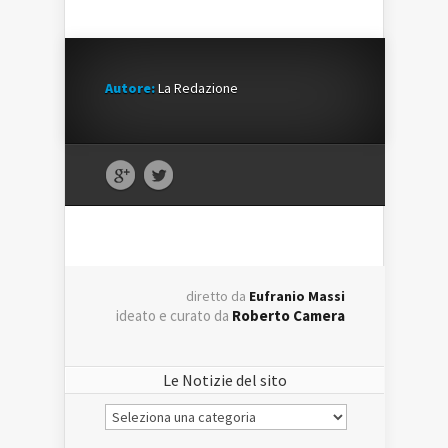
Autore:
La Redazione
diretto da
Eufranio Massi
ideato e curato da
Roberto Camera
Le Notizie del sito
Le
Notizie
del