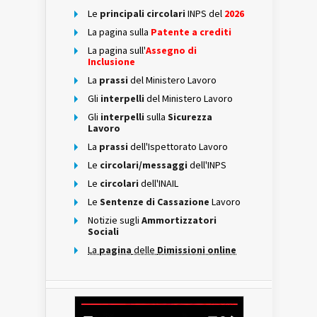
Le
principali circolari
INPS del
2026
La pagina sulla
Patente a crediti
La pagina sull'
Assegno di
Inclusione
La
prassi
del Ministero Lavoro
Gli
interpelli
del Ministero Lavoro
Gli
interpelli
sulla
Sicurezza
Lavoro
La
prassi
dell'Ispettorato Lavoro
Le
circolari/messaggi
dell'INPS
Le
circolari
dell'INAIL
Le
Sentenze di Cassazione
Lavoro
Notizie sugli
Ammortizzatori
Sociali
La
pagina
delle
Dimissioni online