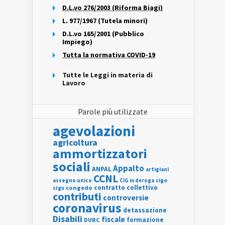
D.L.vo 276/2003 (Riforma Biagi)
L. 977/1967 (Tutela minori)
D.L.vo 165/2001 (Pubblico
Impiego)
Tutta la normativa COVID-19
Tutte le Leggi in materia di
Lavoro
Parole più utilizzate
agevolazioni
agricoltura
ammortizzatori
sociali
Appalto
ANPAL
artigiani
CCNL
assegno unico
cigo
CIG in deroga
contratto collettivo
cigs
congedo
contributi
controversie
coronavirus
detassazione
Disabili
fiscale
formazione
DURC