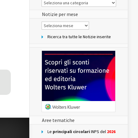
Le
Notizie
del
sito
Notizie per mese
Notizie
per
mese
Ricerca tra tutte le Notizie inserite
Aree tematiche
Le
principali circolari
INPS del
2026