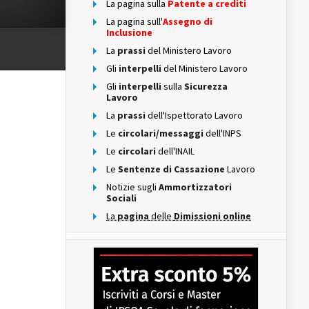
La pagina sulla
Patente a crediti
La pagina sull'
Assegno di
Inclusione
La
prassi
del Ministero Lavoro
Gli
interpelli
del Ministero Lavoro
Gli
interpelli
sulla
Sicurezza
Lavoro
La
prassi
dell'Ispettorato Lavoro
Le
circolari/messaggi
dell'INPS
Le
circolari
dell'INAIL
Le
Sentenze di Cassazione
Lavoro
Notizie sugli
Ammortizzatori
Sociali
La
pagina
delle
Dimissioni online