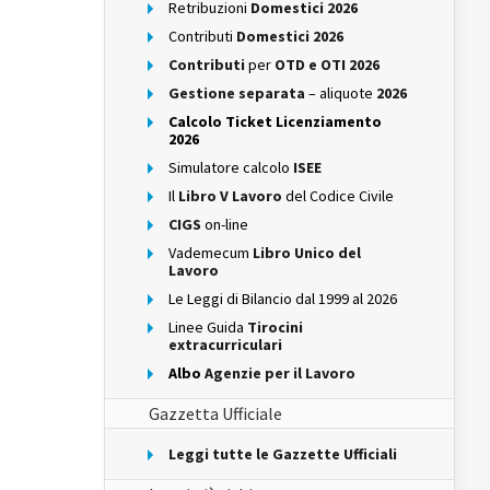
Retribuzioni
Domestici 2026
Contributi
Domestici 2026
Contributi
per
OTD e OTI 2026
Gestione separata
– aliquote
2026
Calcolo Ticket Licenziamento
2026
Simulatore calcolo
ISEE
Il
Libro V Lavoro
del Codice Civile
CIGS
on-line
Vademecum
Libro Unico del
Lavoro
Le Leggi di Bilancio dal 1999 al 2026
Linee Guida
Tirocini
extracurriculari
Albo
Agenzie per il Lavoro
Gazzetta Ufficiale
Leggi tutte le Gazzette Ufficiali