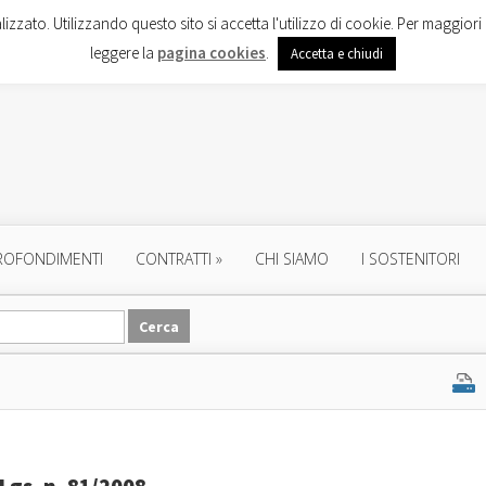
lizzato. Utilizzando questo sito si accetta l'utilizzo di cookie. Per maggiori 
leggere la
pagina cookies
.
Accetta e chiudi
ROFONDIMENTI
CONTRATTI
»
CHI SIAMO
I SOSTENITORI
Lgs. n. 81/2008