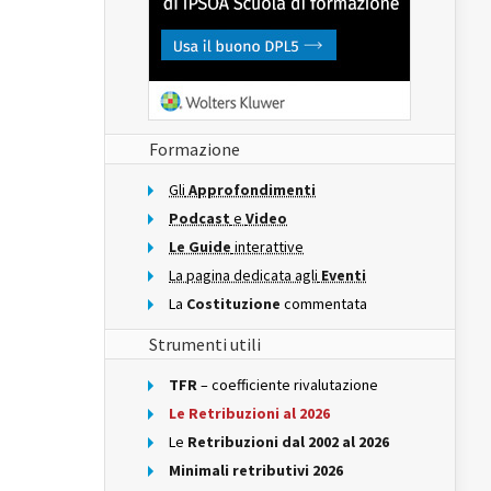
Formazione
Gli
Approfondimenti
Podcast
e
Video
Le Guide
interattive
La pagina dedicata agli
Eventi
La
Costituzione
commentata
Strumenti utili
TFR
– coefficiente rivalutazione
Le Retribuzioni al 2026
Le
Retribuzioni dal 2002 al 2026
Minimali retributivi 2026