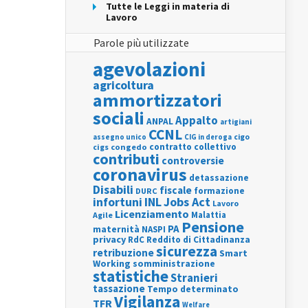
Tutte le Leggi in materia di
Lavoro
Parole più utilizzate
agevolazioni
agricoltura
ammortizzatori
sociali
Appalto
ANPAL
artigiani
CCNL
assegno unico
cigo
CIG in deroga
contratto collettivo
cigs
congedo
contributi
controversie
coronavirus
detassazione
Disabili
fiscale
formazione
DURC
INL
Jobs Act
infortuni
Lavoro
Licenziamento
Agile
Malattia
Pensione
PA
maternità
NASPI
privacy
RdC
Reddito di Cittadinanza
sicurezza
retribuzione
Smart
Working
somministrazione
statistiche
Stranieri
tassazione
Tempo determinato
Vigilanza
TFR
Welfare