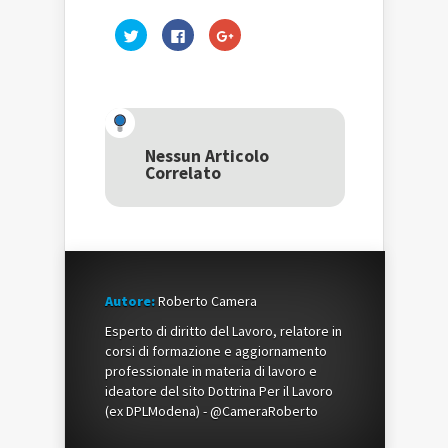
Fai
Fai
Fai
clic
clic
clic
qui
per
qui
per
condividere
per
condividere
su
condividere
su
Facebook
su
Twitter
(Si
Google+
(Si
apre
(Si
apre
in
apre
in
una
in
una
nuova
una
Nessun Articolo
nuova
finestra)
nuova
Correlato
finestra)
finestra)
Autore:
Roberto Camera
Esperto di diritto del Lavoro, relatore in
corsi di formazione e aggiornamento
professionale in materia di lavoro e
ideatore del sito Dottrina Per il Lavoro
(ex DPLModena) - @CameraRoberto