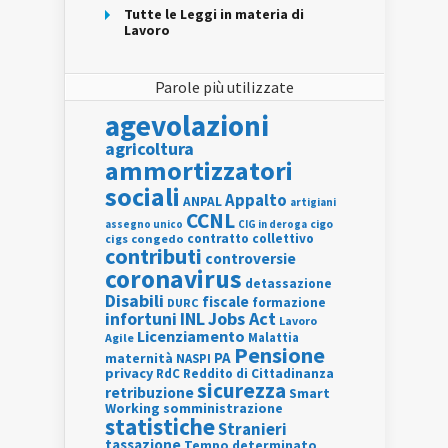
Tutte le Leggi in materia di
Lavoro
Parole più utilizzate
agevolazioni
agricoltura
ammortizzatori
sociali
Appalto
ANPAL
artigiani
CCNL
assegno unico
cigo
CIG in deroga
contratto collettivo
cigs
congedo
contributi
controversie
coronavirus
detassazione
Disabili
fiscale
formazione
DURC
INL
Jobs Act
infortuni
Lavoro
Licenziamento
Agile
Malattia
Pensione
PA
maternità
NASPI
privacy
RdC
Reddito di Cittadinanza
sicurezza
retribuzione
Smart
Working
somministrazione
statistiche
Stranieri
tassazione
Tempo determinato