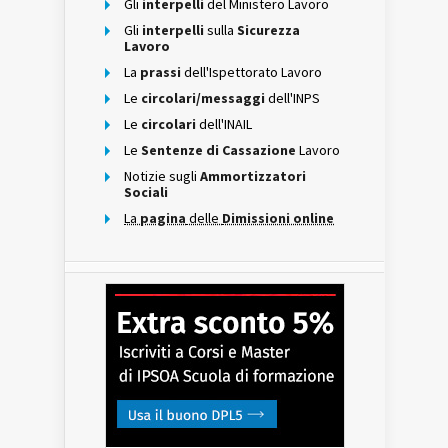
Gli
interpelli
del Ministero Lavoro
Gli
interpelli
sulla
Sicurezza
Lavoro
La
prassi
dell'Ispettorato Lavoro
Le
circolari/messaggi
dell'INPS
Le
circolari
dell'INAIL
Le
Sentenze di Cassazione
Lavoro
Notizie sugli
Ammortizzatori
Sociali
La
pagina
delle
Dimissioni online