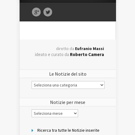
diretto da
Eufranio Massi
ideato e curato da
Roberto Camera
Le Notizie del sito
Le
Notizie
del
sito
Notizie per mese
Notizie
per
mese
Ricerca tra tutte le Notizie inserite