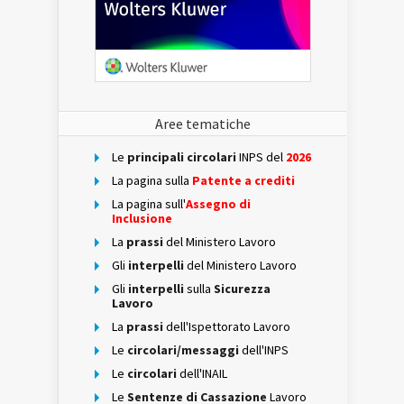
Aree tematiche
Le
principali circolari
INPS del
2026
La pagina sulla
Patente a crediti
La pagina sull'
Assegno di
Inclusione
La
prassi
del Ministero Lavoro
Gli
interpelli
del Ministero Lavoro
Gli
interpelli
sulla
Sicurezza
Lavoro
La
prassi
dell'Ispettorato Lavoro
Le
circolari/messaggi
dell'INPS
Le
circolari
dell'INAIL
Le
Sentenze di Cassazione
Lavoro