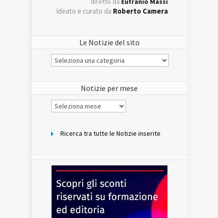
diretto da
Eufranio Massi
ideato e curato da
Roberto Camera
Le Notizie del sito
Le
Notizie
del
sito
Notizie per mese
Notizie
per
mese
Ricerca tra tutte le Notizie inserite