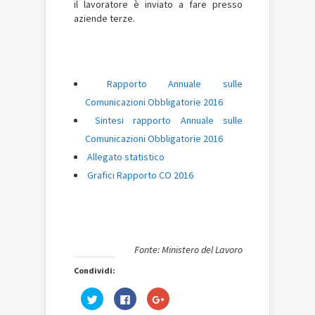
il lavoratore è inviato a fare presso
aziende terze.
Rapporto Annuale sulle
Comunicazioni Obbligatorie 2016
Sintesi rapporto Annuale sulle
Comunicazioni Obbligatorie 2016
Allegato statistico
Grafici Rapporto CO 2016
Fonte: Ministero del Lavoro
Condividi:
Fai
Fai
Fai
clic
clic
clic
qui
per
qui