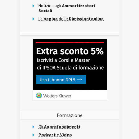
Notizie sugli
Ammortizzatori
Sociali
La
pagina
delle
Dimissioni online
Formazione
Gli
Approfondimenti
Podcast
e
Video