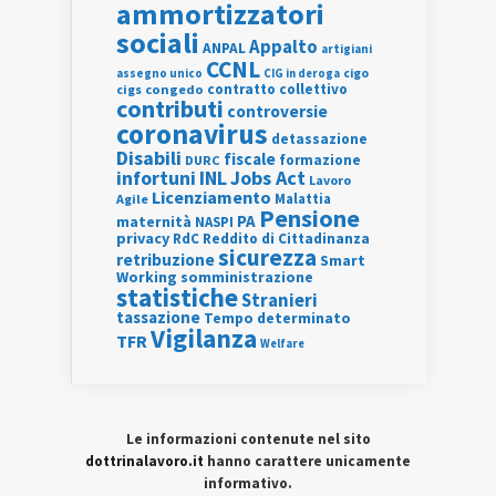
ammortizzatori
sociali
Appalto
ANPAL
artigiani
CCNL
assegno unico
cigo
CIG in deroga
contratto collettivo
cigs
congedo
contributi
controversie
coronavirus
detassazione
Disabili
fiscale
formazione
DURC
INL
Jobs Act
infortuni
Lavoro
Licenziamento
Agile
Malattia
Pensione
PA
maternità
NASPI
privacy
RdC
Reddito di Cittadinanza
sicurezza
retribuzione
Smart
Working
somministrazione
statistiche
Stranieri
tassazione
Tempo determinato
Vigilanza
TFR
Welfare
Le informazioni contenute nel sito
dottrinalavoro.it
hanno carattere unicamente
informativo.