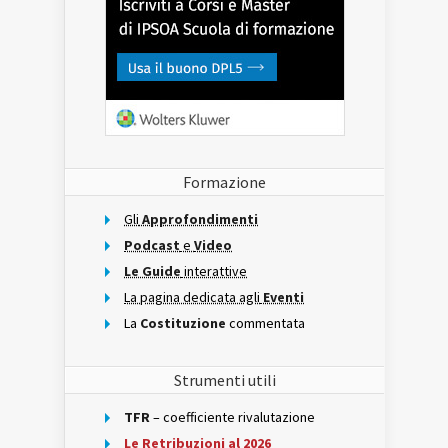
Formazione
Gli
Approfondimenti
Podcast
e
Video
Le Guide
interattive
La pagina dedicata agli
Eventi
La
Costituzione
commentata
Strumenti utili
TFR
– coefficiente rivalutazione
Le Retribuzioni al 2026