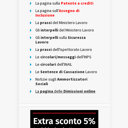
La pagina sulla
Patente a crediti
La pagina sull'
Assegno di
Inclusione
La
prassi
del Ministero Lavoro
Gli
interpelli
del Ministero Lavoro
Gli
interpelli
sulla
Sicurezza
Lavoro
La
prassi
dell'Ispettorato Lavoro
Le
circolari/messaggi
dell'INPS
Le
circolari
dell'INAIL
Le
Sentenze di Cassazione
Lavoro
Notizie sugli
Ammortizzatori
Sociali
La
pagina
delle
Dimissioni online