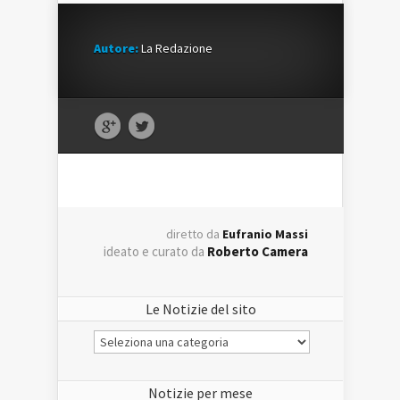
Autore:
La Redazione
diretto da
Eufranio Massi
ideato e curato da
Roberto Camera
Le Notizie del sito
Le
Notizie
del
sito
Notizie per mese