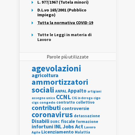
L. 977/1967 (Tutela minori)
D.L.vo 165/2001 (Pubblico
Impiego)
Tutta la normativa COVID-19
Tutte le Leggi in materia di
Lavoro
Parole più utilizzate
agevolazioni
agricoltura
ammortizzatori
sociali
Appalto
ANPAL
artigiani
CCNL
assegno unico
cigo
CIG in deroga
contratto collettivo
cigs
congedo
contributi
controversie
coronavirus
detassazione
Disabili
fiscale
formazione
DURC
INL
Jobs Act
infortuni
Lavoro
Licenziamento
Agile
Malattia