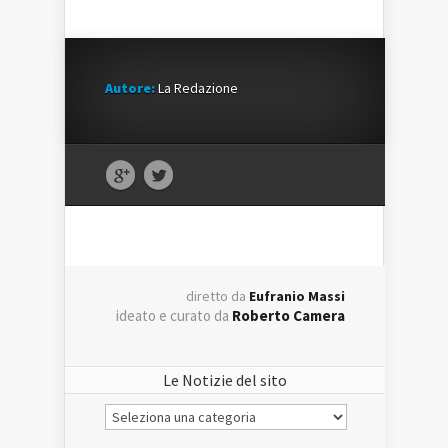
Autore:
La Redazione
diretto da
Eufranio Massi
ideato e curato da
Roberto Camera
Le Notizie del sito
Le
Notizie
del