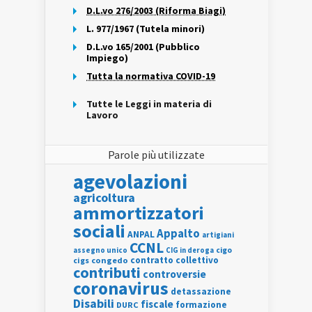
D.L.vo 276/2003 (Riforma Biagi)
L. 977/1967 (Tutela minori)
D.L.vo 165/2001 (Pubblico
Impiego)
Tutta la normativa COVID-19
Tutte le Leggi in materia di
Lavoro
Parole più utilizzate
agevolazioni
agricoltura
ammortizzatori
sociali
Appalto
ANPAL
artigiani
CCNL
assegno unico
cigo
CIG in deroga
contratto collettivo
cigs
congedo
contributi
controversie
coronavirus
detassazione
Disabili
fiscale
formazione
DURC