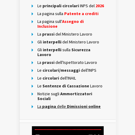
Le
principali circolari
INPS del
2026
La pagina sulla
Patente a crediti
La pagina sull'
Assegno di
Inclusione
La
prassi
del Ministero Lavoro
Gli
interpelli
del Ministero Lavoro
Gli
interpelli
sulla
Sicurezza
Lavoro
La
prassi
dell'Ispettorato Lavoro
Le
circolari/messaggi
dell'INPS
Le
circolari
dell'INAIL
Le
Sentenze di Cassazione
Lavoro
Notizie sugli
Ammortizzatori
Sociali
La
pagina
delle
Dimissioni online