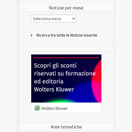
sito
Notizie per mese
Notizie
per
mese
Ricerca tra tutte le Notizie inserite
Aree tematiche