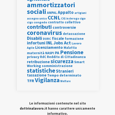
ammortizzatori
sociali
Appalto
ANPAL
artigiani
CCNL
assegno unico
cigo
CIG in deroga
contratto collettivo
cigs
congedo
contributi
controversie
coronavirus
detassazione
Disabili
fiscale
formazione
DURC
INL
Jobs Act
infortuni
Lavoro
Licenziamento
Agile
Malattia
Pensione
PA
maternità
NASPI
privacy
RdC
Reddito di Cittadinanza
sicurezza
retribuzione
Smart
Working
somministrazione
statistiche
Stranieri
tassazione
Tempo determinato
Vigilanza
TFR
Welfare
Le informazioni contenute nel sito
dottrinalavoro.it
hanno carattere unicamente
informativo.