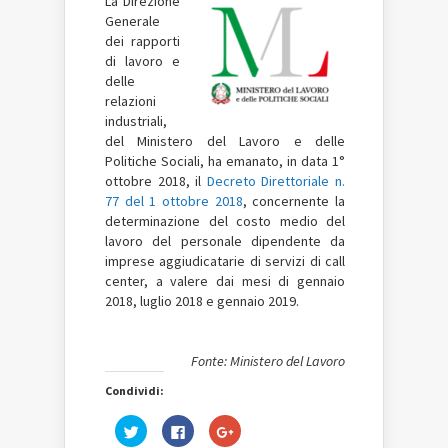
La
Direzione
Generale
dei rapporti
di lavoro e
delle
relazioni
industriali,
del
Ministero del Lavoro e delle
Politiche Sociali, ha emanato, in data 1°
ottobre 2018, il
Decreto Direttoriale n.
77 del 1 ottobre 2018
, concernente la
determinazione del costo medio del
lavoro del personale dipendente da
imprese aggiudicatarie di servizi di call
center, a valere dai mesi di gennaio
2018, luglio 2018 e gennaio 2019.
Fonte: Ministero del Lavoro
Condividi:
Fai
Fai
Fai
clic
clic
clic