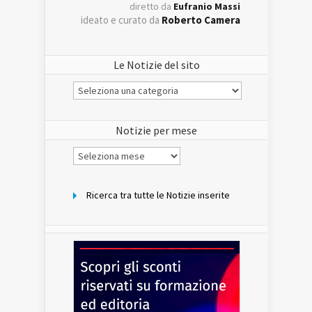
diretto da
Eufranio Massi
ideato e curato da
Roberto Camera
Le Notizie del sito
Le
Notizie
del
sito
Notizie per mese
Notizie
per
mese
Ricerca tra tutte le Notizie inserite