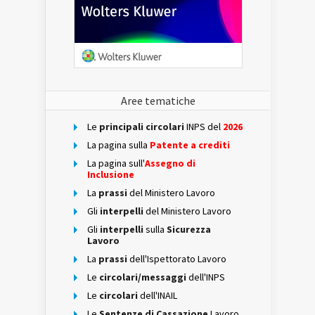
Aree tematiche
Le
principali circolari
INPS del
2026
La pagina sulla
Patente a crediti
La pagina sull'
Assegno di
Inclusione
La
prassi
del Ministero Lavoro
Gli
interpelli
del Ministero Lavoro
Gli
interpelli
sulla
Sicurezza
Lavoro
La
prassi
dell'Ispettorato Lavoro
Le
circolari/messaggi
dell'INPS
Le
circolari
dell'INAIL
Le
Sentenze di Cassazione
Lavoro