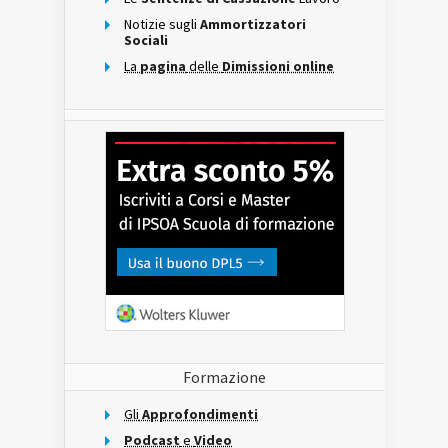
Notizie sugli
Ammortizzatori
Sociali
La
pagina
delle
Dimissioni online
Formazione
Gli
Approfondimenti
Podcast
e
Video