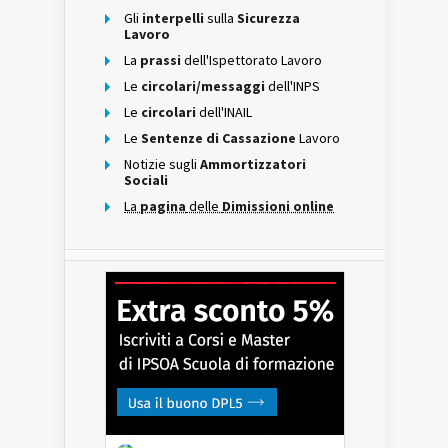
Gli
interpelli
sulla
Sicurezza
Lavoro
La
prassi
dell'Ispettorato Lavoro
Le
circolari/messaggi
dell'INPS
Le
circolari
dell'INAIL
Le
Sentenze di Cassazione
Lavoro
Notizie sugli
Ammortizzatori
Sociali
La
pagina
delle
Dimissioni online