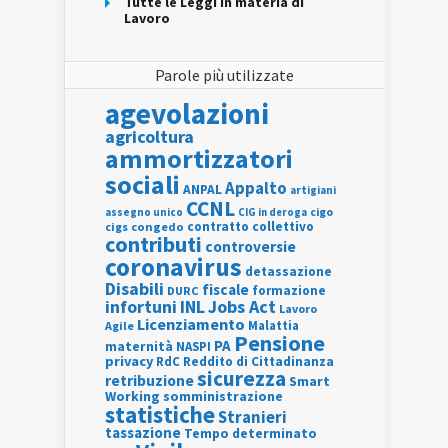
Tutte le Leggi in materia di
Lavoro
Parole più utilizzate
agevolazioni
agricoltura
ammortizzatori
sociali
Appalto
ANPAL
artigiani
CCNL
assegno unico
cigo
CIG in deroga
contratto collettivo
cigs
congedo
contributi
controversie
coronavirus
detassazione
Disabili
fiscale
formazione
DURC
INL
Jobs Act
infortuni
Lavoro
Licenziamento
Agile
Malattia
Pensione
PA
maternità
NASPI
privacy
RdC
Reddito di Cittadinanza
sicurezza
retribuzione
Smart
Working
somministrazione
statistiche
Stranieri
tassazione
Tempo determinato