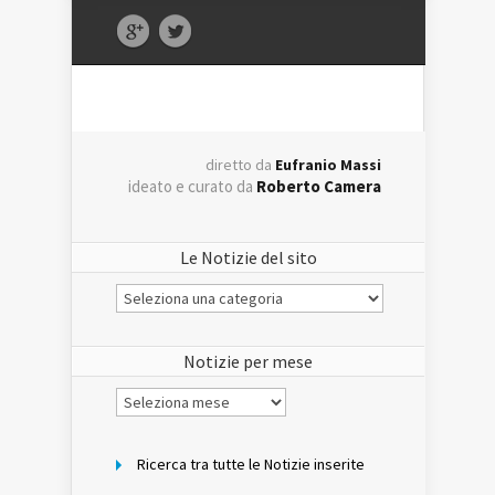
diretto da
Eufranio Massi
ideato e curato da
Roberto Camera
Le Notizie del sito
Le
Notizie
del
sito
Notizie per mese
Notizie
per
mese
Ricerca tra tutte le Notizie inserite