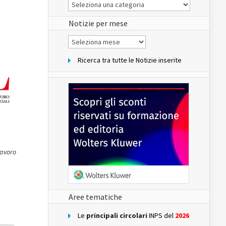
Le
Notizie
del
sito
Notizie per mese
Notizie
per
mese
Ricerca tra tutte le Notizie inserite
 Lavoro
Aree tematiche
Le
principali circolari
INPS del
2026