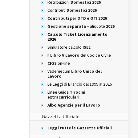
Retribuzioni
Domestici 2026
Contributi
Domestici 2026
Contributi
per
OTD e OTI 2026
Gestione separata
– aliquote
2026
Calcolo Ticket Licenziamento
2026
Simulatore calcolo
ISEE
Il
Libro V Lavoro
del Codice Civile
CIGS
on-line
Vademecum
Libro Unico del
Lavoro
Le Leggi di Bilancio dal 1999 al 2026
Linee Guida
Tirocini
extracurriculari
Albo
Agenzie per il Lavoro
Gazzetta Ufficiale
Leggi tutte le Gazzette Ufficiali