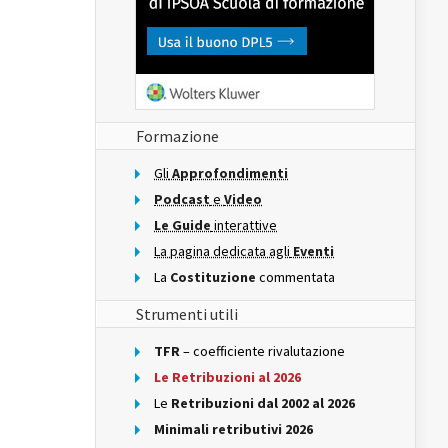
Formazione
Gli
Approfondimenti
Podcast
e
Video
Le Guide
interattive
La pagina dedicata agli
Eventi
La
Costituzione
commentata
Strumenti utili
TFR
– coefficiente rivalutazione
Le Retribuzioni al 2026
Le
Retribuzioni dal 2002 al 2026
Minimali retributivi 2026