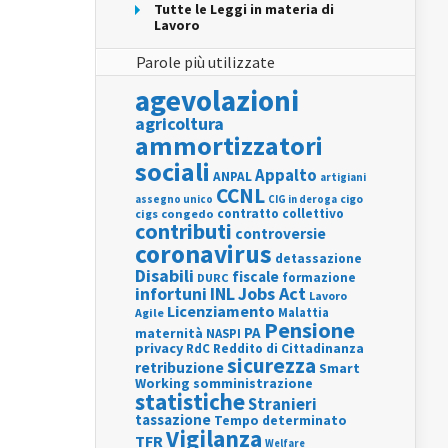
Tutte le Leggi in materia di
Lavoro
Parole più utilizzate
agevolazioni
agricoltura
ammortizzatori
sociali
Appalto
ANPAL
artigiani
CCNL
assegno unico
cigo
CIG in deroga
contratto collettivo
cigs
congedo
contributi
controversie
coronavirus
detassazione
Disabili
fiscale
formazione
DURC
INL
Jobs Act
infortuni
Lavoro
Licenziamento
Agile
Malattia
Pensione
PA
maternità
NASPI
privacy
RdC
Reddito di Cittadinanza
sicurezza
retribuzione
Smart
Working
somministrazione
statistiche
Stranieri
tassazione
Tempo determinato
Vigilanza
TFR
Welfare