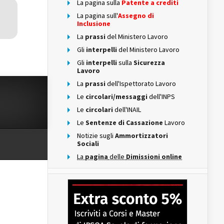
La pagina sulla
Patente a crediti
La pagina sull'
Assegno di
Inclusione
La
prassi
del Ministero Lavoro
Gli
interpelli
del Ministero Lavoro
Gli
interpelli
sulla
Sicurezza
Lavoro
La
prassi
dell'Ispettorato Lavoro
Le
circolari/messaggi
dell'INPS
Le
circolari
dell'INAIL
Le
Sentenze di Cassazione
Lavoro
Notizie sugli
Ammortizzatori
Sociali
La
pagina
delle
Dimissioni online