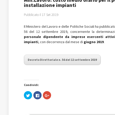
installazione impianti
Pubblicato il 17 Set 2019
Il Ministero del Lavoro e delle Politiche Sociali ha pubblicat
56 del 12 settembre 2019, concernente la determina
personale dipendente da imprese esercenti attivi
impianti
, con decorrenza dal mese di
giugno 2019
.
Decreto Direttoriale n. 56 del 12 settembre 2019
Condividi:
Fai
Fai
Fai
clic
clic
clic
qui
per
qui
per
condividere
per
condividere
su
condividere
su
Facebook
su
Twitter
(Si
Google+