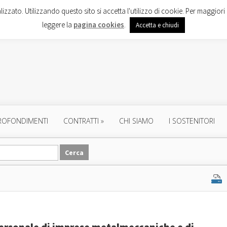
lizzato. Utilizzando questo sito si accetta l'utilizzo di cookie. Per maggiori 
leggere la
pagina cookies
.
Accetta e chiudi
ROFONDIMENTI
CONTRATTI
»
CHI SIAMO
I SOSTENITORI
personale di imprese metalmeccaniche e di