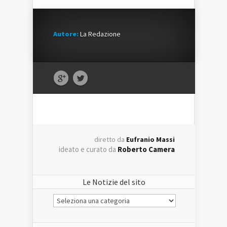
Autore:
La Redazione
diretto da
Eufranio Massi
ideato e curato da
Roberto Camera
Le Notizie del sito
Le
Notizie
del
sito