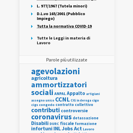
L. 977/1967 (Tutela minori)
D.L.vo 165/2001 (Pubblico
Impiego)
Tutta la normativa COVID-19
Tutte le Leggi in materia di
Lavoro
Parole più utilizzate
agevolazioni
agricoltura
ammortizzatori
sociali
Appalto
ANPAL
artigiani
CCNL
assegno unico
cigo
CIG in deroga
contratto collettivo
cigs
congedo
contributi
controversie
coronavirus
detassazione
Disabili
fiscale
formazione
DURC
INL
Jobs Act
infortuni
Lavoro