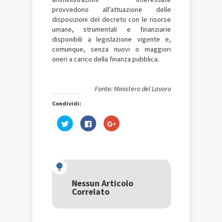
provvedono all’attuazione delle
disposizioni del decreto con le risorse
umane, strumentali e finanziarie
disponibili a legislazione vigente e,
comunque, senza nuovi o maggiori
oneri a carico della finanza pubblica.
Fonte: Ministero del Lavoro
Condividi:
Fai
Fai
Fai
clic
clic
clic
qui
per
qui
per
condividere
per
condividere
su
condividere
su
Facebook
su
Twitter
(Si
Google+
(Si
apre
(Si
apre
in
apre
in
una
in
una
nuova
una
Nessun Articolo
nuova
finestra)
nuova
Correlato
finestra)
finestra)