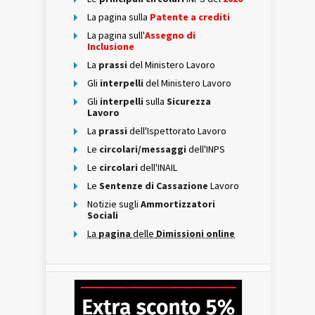
La pagina sulla
Patente a crediti
La pagina sull'
Assegno di
Inclusione
La
prassi
del Ministero Lavoro
Gli
interpelli
del Ministero Lavoro
Gli
interpelli
sulla
Sicurezza
Lavoro
La
prassi
dell'Ispettorato Lavoro
Le
circolari/messaggi
dell'INPS
Le
circolari
dell'INAIL
Le
Sentenze di Cassazione
Lavoro
Notizie sugli
Ammortizzatori
Sociali
La
pagina
delle
Dimissioni online