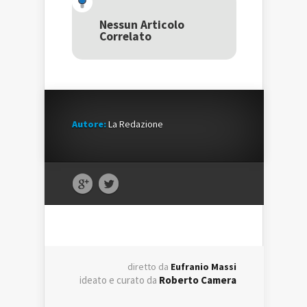
apre
in
apre
in
una
in
una
nuova
una
Nessun Articolo
nuova
finestra)
nuova
Correlato
finestra)
finestra)
Autore:
La Redazione
diretto da
Eufranio Massi
ideato e curato da
Roberto Camera