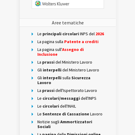
Aree tematiche
Le
principali circolari
INPS del
2026
La pagina sulla
Patente a crediti
La pagina sull'
Assegno di
Inclusione
La
prassi
del Ministero Lavoro
Gli
interpelli
del Ministero Lavoro
Gli
interpelli
sulla
Sicurezza
Lavoro
La
prassi
dell'Ispettorato Lavoro
Le
circolari/messaggi
dell'INPS
Le
circolari
dell'INAIL
Le
Sentenze di Cassazione
Lavoro
Notizie sugli
Ammortizzatori
Sociali
La
pagina
delle
Dimissioni online