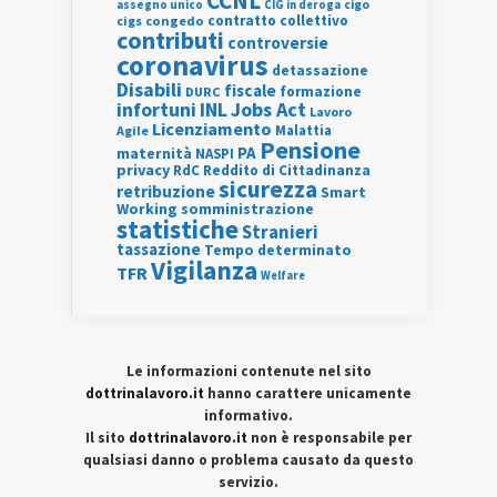
CCNL
assegno unico
cigo
CIG in deroga
contratto collettivo
cigs
congedo
contributi
controversie
coronavirus
detassazione
Disabili
fiscale
formazione
DURC
INL
Jobs Act
infortuni
Lavoro
Licenziamento
Agile
Malattia
Pensione
PA
maternità
NASPI
privacy
RdC
Reddito di Cittadinanza
sicurezza
retribuzione
Smart
Working
somministrazione
statistiche
Stranieri
tassazione
Tempo determinato
Vigilanza
TFR
Welfare
Le informazioni contenute nel sito
dottrinalavoro.it
hanno carattere unicamente
informativo.
Il sito
dottrinalavoro.it
non è responsabile per
qualsiasi danno o problema causato da questo
servizio.