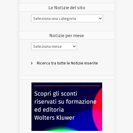
Le Notizie del sito
Le
Notizie
del
sito
Notizie per mese
Notizie
per
mese
Ricerca tra tutte le Notizie inserite