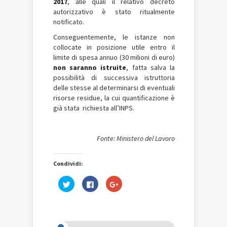
2017
, alle quali il relativo decreto
autorizzativo è stato ritualmente
notificato.
Conseguentemente, le istanze non
collocate in posizione utile entro il
limite di spesa annuo (30 milioni di euro)
non saranno istruite
, fatta salva la
possibilità di successiva istruttoria
delle stesse al determinarsi di eventuali
risorse residue, la cui quantificazione è
già stata richiesta all’INPS.
Fonte: Ministero del Lavoro
Condividi:
Fai
Fai
Fai
clic
clic
clic
qui
per
qui
per
condividere
per
condividere
su
condividere
su
Facebook
su
Twitter
(Si
Google+
(Si
apre
(Si