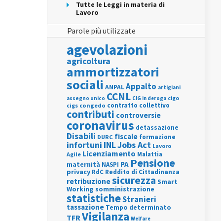
Tutte le Leggi in materia di
Lavoro
Parole più utilizzate
agevolazioni
agricoltura
ammortizzatori
sociali
Appalto
ANPAL
artigiani
CCNL
assegno unico
cigo
CIG in deroga
contratto collettivo
cigs
congedo
contributi
controversie
coronavirus
detassazione
Disabili
fiscale
formazione
DURC
INL
Jobs Act
infortuni
Lavoro
Licenziamento
Agile
Malattia
Pensione
PA
maternità
NASPI
privacy
RdC
Reddito di Cittadinanza
sicurezza
retribuzione
Smart
Working
somministrazione
statistiche
Stranieri
tassazione
Tempo determinato
Vigilanza
TFR
Welfare