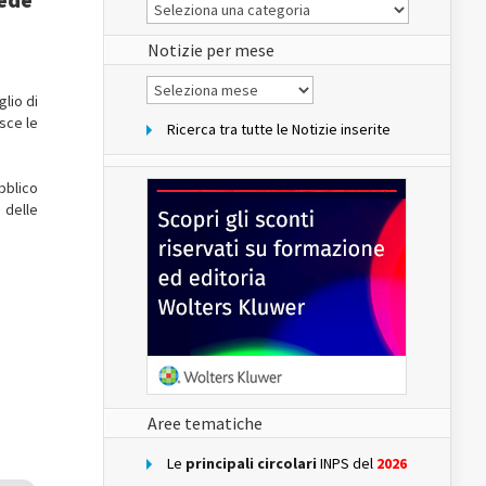
Le
Notizie
del
sito
Notizie per mese
Notizie
per
glio di
mese
isce le
Ricerca tra tutte le Notizie inserite
bblico
a delle
Aree tematiche
Le
principali circolari
INPS del
2026