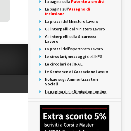
La pagina sulla
Patente a crediti
La pagina sull'
Assegno di
Inclusione
La
prassi
del Ministero Lavoro
Gli
interpelli
del Ministero Lavoro
Gli
interpelli
sulla
Sicurezza
Lavoro
La
prassi
dell'Ispettorato Lavoro
Le
circolari/messaggi
dell'INPS
Le
circolari
dell'INAIL
Le
Sentenze di Cassazione
Lavoro
Notizie sugli
Ammortizzatori
Sociali
La
pagina
delle
Dimissioni online