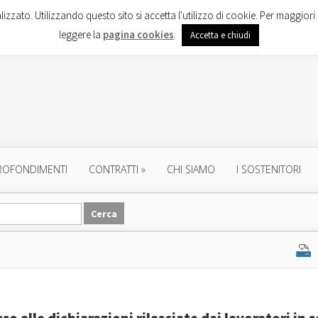
lizzato. Utilizzando questo sito si accetta l'utilizzo di cookie. Per maggiori 
leggere la
pagina cookies
.
Accetta e chiudi
ROFONDIMENTI
CONTRATTI
»
CHI SIAMO
I SOSTENITORI
sso alle dichiarazioni rilasciate dai lavoratori in 