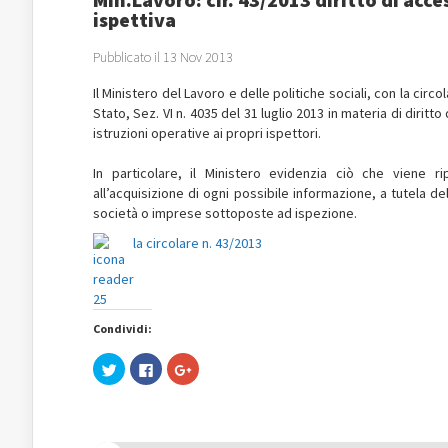
ispettiva
Pubblicato il 13 Nov 2013
Il Ministero del Lavoro e delle politiche sociali, con la cir
Stato, Sez. VI n. 4035 del 31 luglio 2013 in materia di diritto
istruzioni operative ai propri ispettori.
In particolare, il Ministero evidenzia ciò che viene r
all’acquisizione di ogni possibile informazione, a tutela del
società o imprese sottoposte ad ispezione.
la circolare n. 43/2013
Condividi:
Fai
Fai
Fai
clic
clic
clic
qui
per
qui
per
condividere
per
condividere
su
condividere
su
Facebook
su
Twitter
(Si
Google+