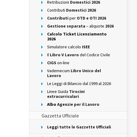
Retribuzioni
Domestici 2026
Contributi
Domestici 2026
Contributi
per
OTD e OTI 2026
Gestione separata
– aliquote
2026
Calcolo Ticket Licenziamento
2026
Simulatore calcolo
ISEE
Il
Libro V Lavoro
del Codice Civile
CIGS
on-line
Vademecum
Libro Unico del
Lavoro
Le Leggi di Bilancio dal 1999 al 2026
Linee Guida
Tirocini
extracurriculari
Albo
Agenzie per il Lavoro
Gazzetta Ufficiale
Leggi tutte le Gazzette Ufficiali