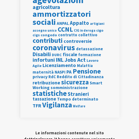
agricoltura
ammortizzatori
sociali
Appalto
ANPAL
artigiani
CCNL
assegno unico
cigo
CIG in deroga
contratto collettivo
cigs
congedo
contributi
controversie
coronavirus
detassazione
Disabili
fiscale
formazione
DURC
INL
Jobs Act
infortuni
Lavoro
Licenziamento
Agile
Malattia
Pensione
PA
maternità
NASPI
privacy
RdC
Reddito di Cittadinanza
sicurezza
retribuzione
Smart
Working
somministrazione
statistiche
Stranieri
tassazione
Tempo determinato
Vigilanza
TFR
Welfare
Le informazioni contenute nel sito