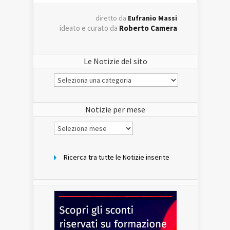
diretto da
Eufranio Massi
ideato e curato da
Roberto Camera
Le Notizie del sito
Le
Notizie
del
sito
Notizie per mese
Notizie
per
mese
Ricerca tra tutte le Notizie inserite