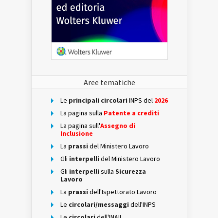
Aree tematiche
Le
principali circolari
INPS del
2026
La pagina sulla
Patente a crediti
La pagina sull'
Assegno di
Inclusione
La
prassi
del Ministero Lavoro
Gli
interpelli
del Ministero Lavoro
Gli
interpelli
sulla
Sicurezza
Lavoro
La
prassi
dell'Ispettorato Lavoro
Le
circolari/messaggi
dell'INPS
Le
circolari
dell'INAIL