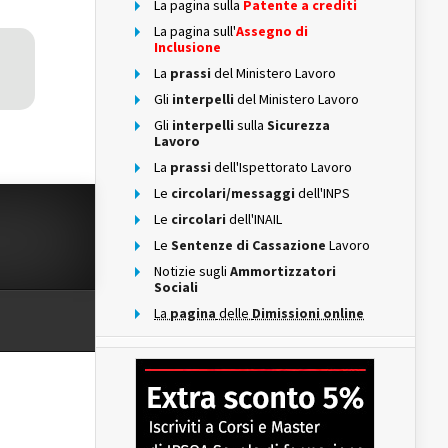
La pagina sulla
Patente a crediti
La pagina sull'
Assegno di
Inclusione
La
prassi
del Ministero Lavoro
Gli
interpelli
del Ministero Lavoro
Gli
interpelli
sulla
Sicurezza
Lavoro
La
prassi
dell'Ispettorato Lavoro
Le
circolari/messaggi
dell'INPS
Le
circolari
dell'INAIL
Le
Sentenze di Cassazione
Lavoro
Notizie sugli
Ammortizzatori
Sociali
La
pagina
delle
Dimissioni online