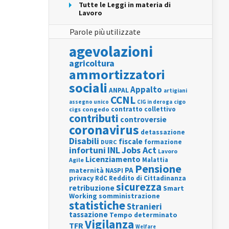
Tutte le Leggi in materia di
Lavoro
Parole più utilizzate
agevolazioni
agricoltura
ammortizzatori
sociali
Appalto
ANPAL
artigiani
CCNL
assegno unico
cigo
CIG in deroga
contratto collettivo
cigs
congedo
contributi
controversie
coronavirus
detassazione
Disabili
fiscale
formazione
DURC
INL
Jobs Act
infortuni
Lavoro
Licenziamento
Agile
Malattia
Pensione
PA
maternità
NASPI
privacy
RdC
Reddito di Cittadinanza
sicurezza
retribuzione
Smart
Working
somministrazione
statistiche
Stranieri
tassazione
Tempo determinato
Vigilanza
TFR
Welfare