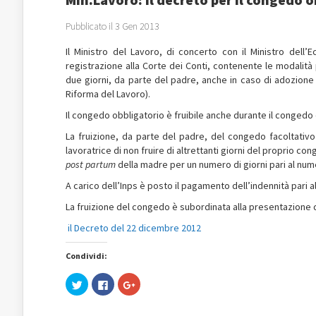
Pubblicato il 3 Gen 2013
Il Ministro del Lavoro, di concerto con il Ministro dell
registrazione alla Corte dei Conti, contenente le modalità 
due giorni, da parte del padre, anche in caso di adozione o
Riforma del Lavoro).
Il congedo obbligatorio è fruibile anche durante il congedo 
La fruizione, da parte del padre, del congedo facoltativo 
lavoratrice di non fruire di altrettanti giorni del proprio 
post partum
della madre per un numero di giorni pari al numer
A carico dell’Inps è posto il pagamento dell’indennità pari 
La fruizione del congedo è subordinata alla presentazione di 
il Decreto del 22 dicembre 2012
Condividi:
Fai
Fai
Fai
clic
clic
clic
qui
per
qui
per
condividere
per
condividere
su
condividere