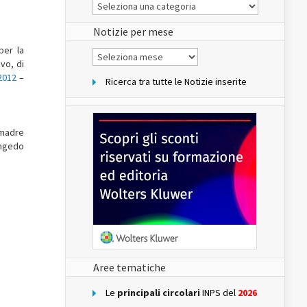
Le
Notizie
del
sito
Notizie per mese
per la
Notizie
per
vo, di
mese
2012
–
Ricerca tra tutte le Notizie inserite
 madre
ongedo
Aree tematiche
Le
principali circolari
INPS del
2026