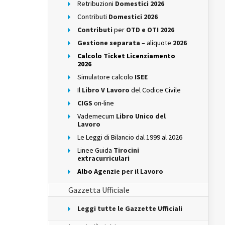
Retribuzioni
Domestici 2026
Contributi
Domestici 2026
Contributi
per
OTD e OTI 2026
Gestione separata
– aliquote
2026
Calcolo Ticket Licenziamento
2026
Simulatore calcolo
ISEE
Il
Libro V Lavoro
del Codice Civile
CIGS
on-line
Vademecum
Libro Unico del
Lavoro
Le Leggi di Bilancio dal 1999 al 2026
Linee Guida
Tirocini
extracurriculari
Albo
Agenzie per il Lavoro
Gazzetta Ufficiale
Leggi tutte le Gazzette Ufficiali