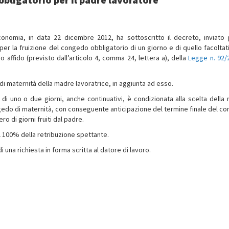
’Economia, in data 22 dicembre 2012, ha sottoscritto
il decreto, inviato 
per la fruizione del congedo obbligatorio di un giorno e di quello facoltati
 affido (previsto dall’articolo 4, comma 24, lettera a), della
Legge n. 92/
di maternità della madre lavoratrice, in aggiunta ad esso.
di uno o due giorni, anche continuativi, è condizionata alla scelta della
congedo di maternità, con conseguente anticipazione del termine finale del c
o di giorni fruiti dal padre.
al 100% della retribuzione spettante.
una richiesta in forma scritta al datore di lavoro.