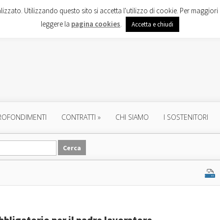
lizzato. Utilizzando questo sito si accetta l'utilizzo di cookie. Per maggiori 
leggere la
pagina cookies
.
Accetta e chiudi
ROFONDIMENTI
CONTRATTI
»
CHI SIAMO
I SOSTENITORI
bbligatorio per il padre lavoratore