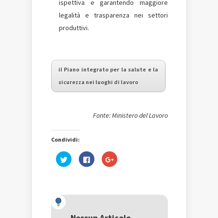
ispettiva e garantendo maggiore
legalità e trasparenza nei settori
produttivi.
il Piano integrato per la salute e la
sicurezza nei luoghi di lavoro
Fonte: Ministero del Lavoro
Condividi:
Fai
Fai
Fai
clic
clic
clic
qui
per
qui
per
condividere
per
condividere
su
condividere
su
Facebook
su
Twitter
(Si
Google+
(Si
apre
(Si
apre
in
apre
in
una
in
una
nuova
una