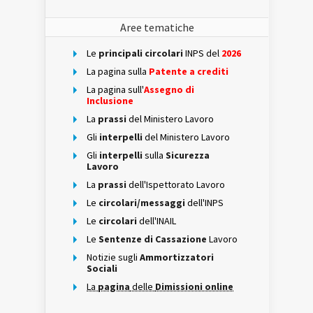
Aree tematiche
Le
principali circolari
INPS del
2026
La pagina sulla
Patente a crediti
La pagina sull'
Assegno di
Inclusione
La
prassi
del Ministero Lavoro
Gli
interpelli
del Ministero Lavoro
Gli
interpelli
sulla
Sicurezza
Lavoro
La
prassi
dell'Ispettorato Lavoro
Le
circolari/messaggi
dell'INPS
Le
circolari
dell'INAIL
Le
Sentenze di Cassazione
Lavoro
Notizie sugli
Ammortizzatori
Sociali
La
pagina
delle
Dimissioni online