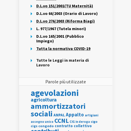
D.L.vo 151/2001(TU Maternità)
D.L.vo 66/2003 (Orario di Lavoro)
D.L.vo 276/2003 (Riforma Biagi)
L. 977/1967 (Tutela minori)
D.L.vo 165/2001 (Pubblico
Impiego)
Tutta la normativa COVID-19
Tutte le Leggi in materia di
Lavoro
Parole più utilizzate
agevolazioni
agricoltura
ammortizzatori
sociali
Appalto
ANPAL
artigiani
CCNL
assegno unico
cigo
CIG in deroga
contratto collettivo
cigs
congedo