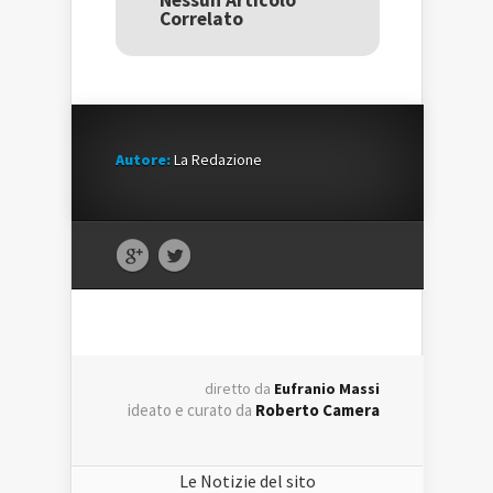
Nessun Articolo
nuova
finestra)
nuova
Correlato
finestra)
finestra)
Autore:
La Redazione
diretto da
Eufranio Massi
ideato e curato da
Roberto Camera
Le Notizie del sito