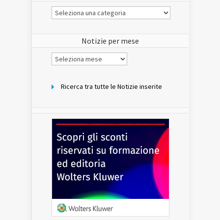
Le
Notizie
del
sito
Notizie per mese
Notizie
per
mese
Ricerca tra tutte le Notizie inserite