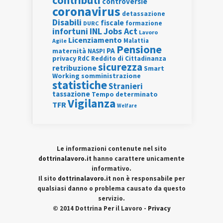
contributi
controversie
coronavirus
detassazione
Disabili
fiscale
formazione
DURC
INL
Jobs Act
infortuni
Lavoro
Licenziamento
Agile
Malattia
Pensione
PA
maternità
NASPI
privacy
RdC
Reddito di Cittadinanza
sicurezza
retribuzione
Smart
Working
somministrazione
statistiche
Stranieri
tassazione
Tempo determinato
Vigilanza
TFR
Welfare
Le informazioni contenute nel sito
dottrinalavoro.it
hanno carattere unicamente
informativo.
Il sito
dottrinalavoro.it
non è responsabile per
qualsiasi danno o problema causato da questo
servizio.
© 2014 Dottrina Per il Lavoro -
Privacy