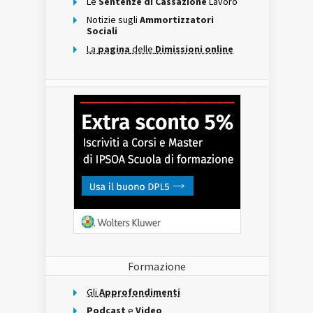
Le
Sentenze di Cassazione
Lavoro
Notizie sugli
Ammortizzatori
Sociali
La
pagina
delle
Dimissioni online
Formazione
Gli
Approfondimenti
Podcast
e
Video