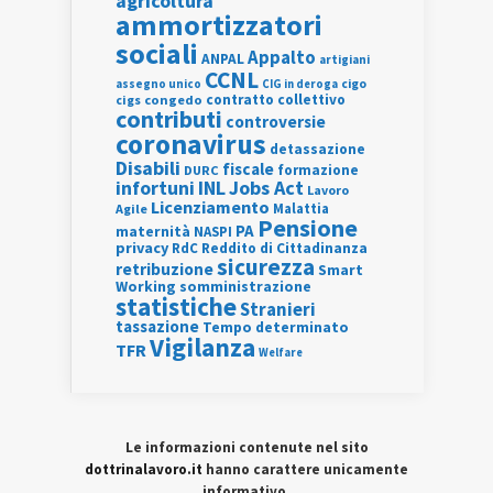
agricoltura
ammortizzatori
sociali
Appalto
ANPAL
artigiani
CCNL
assegno unico
cigo
CIG in deroga
contratto collettivo
cigs
congedo
contributi
controversie
coronavirus
detassazione
Disabili
fiscale
formazione
DURC
INL
Jobs Act
infortuni
Lavoro
Licenziamento
Agile
Malattia
Pensione
PA
maternità
NASPI
privacy
RdC
Reddito di Cittadinanza
sicurezza
retribuzione
Smart
Working
somministrazione
statistiche
Stranieri
tassazione
Tempo determinato
Vigilanza
TFR
Welfare
Le informazioni contenute nel sito
dottrinalavoro.it
hanno carattere unicamente
informativo.