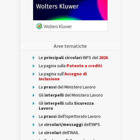
Aree tematiche
Le
principali circolari
INPS del
2026
La pagina sulla
Patente a crediti
La pagina sull'
Assegno di
Inclusione
La
prassi
del Ministero Lavoro
Gli
interpelli
del Ministero Lavoro
Gli
interpelli
sulla
Sicurezza
Lavoro
La
prassi
dell'Ispettorato Lavoro
Le
circolari/messaggi
dell'INPS
Le
circolari
dell'INAIL