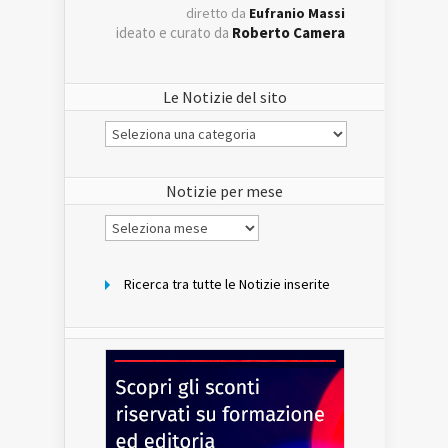
diretto da
Eufranio Massi
ideato e curato da
Roberto Camera
Le Notizie del sito
Le
Notizie
del
sito
Notizie per mese
Notizie
per
mese
Ricerca tra tutte le Notizie inserite