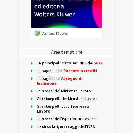
Aree tematiche
Le
principali circolari
INPS del
2026
La pagina sulla
Patente a crediti
La pagina sull'
Assegno di
Inclusione
La
prassi
del Ministero Lavoro
Gli
interpelli
del Ministero Lavoro
Gli
interpelli
sulla
Sicurezza
Lavoro
La
prassi
dell'Ispettorato Lavoro
Le
circolari/messaggi
dell'INPS