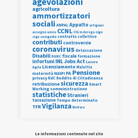
agevolazioni
agricoltura
ammortizzatori
sociali
Appalto
ANPAL
artigiani
CCNL
assegno unico
cigo
CIG in deroga
contratto collettivo
cigs
congedo
contributi
controversie
coronavirus
detassazione
Disabili
fiscale
formazione
DURC
INL
Jobs Act
infortuni
Lavoro
Licenziamento
Agile
Malattia
Pensione
PA
maternità
NASPI
privacy
RdC
Reddito di Cittadinanza
sicurezza
retribuzione
Smart
Working
somministrazione
statistiche
Stranieri
tassazione
Tempo determinato
Vigilanza
TFR
Welfare
Le informazioni contenute nel sito