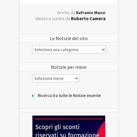
diretto da
Eufranio Massi
ideato e curato da
Roberto Camera
Le Notizie del sito
Le
Notizie
del
sito
Notizie per mese
Notizie
per
mese
Ricerca tra tutte le Notizie inserite