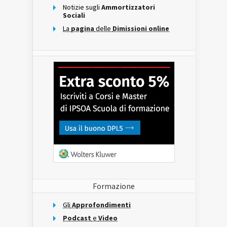
Notizie sugli
Ammortizzatori
Sociali
La
pagina
delle
Dimissioni online
Formazione
Gli
Approfondimenti
Podcast
e
Video