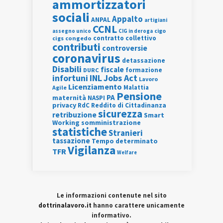
ammortizzatori
sociali
Appalto
ANPAL
artigiani
CCNL
assegno unico
cigo
CIG in deroga
contratto collettivo
cigs
congedo
contributi
controversie
coronavirus
detassazione
Disabili
fiscale
formazione
DURC
INL
Jobs Act
infortuni
Lavoro
Licenziamento
Agile
Malattia
Pensione
PA
maternità
NASPI
privacy
RdC
Reddito di Cittadinanza
sicurezza
retribuzione
Smart
Working
somministrazione
statistiche
Stranieri
tassazione
Tempo determinato
Vigilanza
TFR
Welfare
Le informazioni contenute nel sito
dottrinalavoro.it
hanno carattere unicamente
informativo.