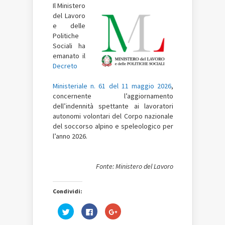
Il
Ministero
del Lavoro
e delle
Politiche
Sociali ha
emanato il
Decreto
Ministeriale n. 61 del 11 maggio 2026
,
concernente l’aggiornamento
dell’indennità spettante ai lavoratori
autonomi volontari del Corpo nazionale
del soccorso alpino e speleologico per
l’anno 2026.
Fonte: Ministero del Lavoro
Condividi:
Fai
Fai
Fai
clic
clic
clic
qui
per
qui