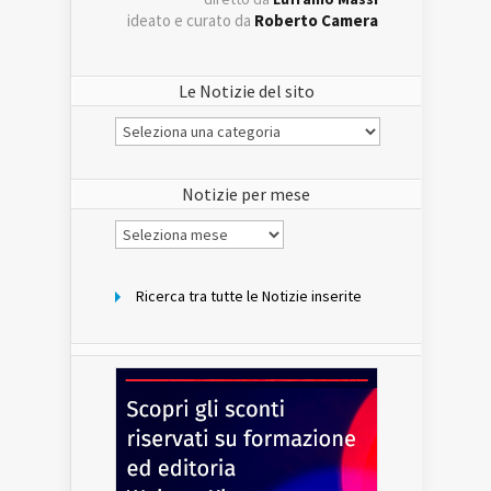
ideato e curato da
Roberto Camera
Le Notizie del sito
Le
Notizie
del
sito
Notizie per mese
Notizie
per
mese
Ricerca tra tutte le Notizie inserite