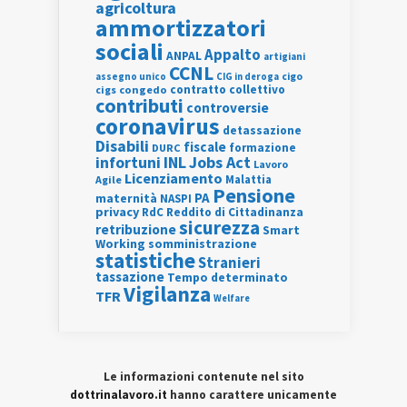
agricoltura
ammortizzatori
sociali
Appalto
ANPAL
artigiani
CCNL
assegno unico
cigo
CIG in deroga
contratto collettivo
cigs
congedo
contributi
controversie
coronavirus
detassazione
Disabili
fiscale
formazione
DURC
INL
Jobs Act
infortuni
Lavoro
Licenziamento
Agile
Malattia
Pensione
PA
maternità
NASPI
privacy
RdC
Reddito di Cittadinanza
sicurezza
retribuzione
Smart
Working
somministrazione
statistiche
Stranieri
tassazione
Tempo determinato
Vigilanza
TFR
Welfare
Le informazioni contenute nel sito
dottrinalavoro.it
hanno carattere unicamente