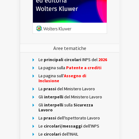
Aree tematiche
Le
principali circolari
INPS del
2026
La pagina sulla
Patente a crediti
La pagina sull'
Assegno di
Inclusione
La
prassi
del Ministero Lavoro
Gli
interpelli
del Ministero Lavoro
Gli
interpelli
sulla
Sicurezza
Lavoro
La
prassi
dell'Ispettorato Lavoro
Le
circolari/messaggi
dell'INPS
Le
circolari
dell'INAIL