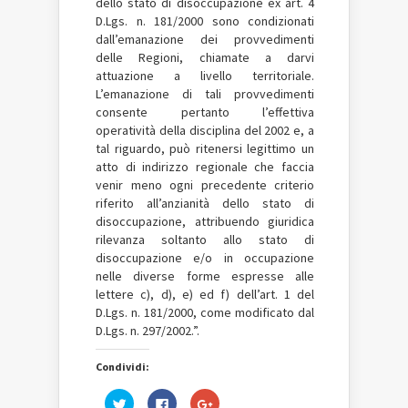
dello stato di disoccupazione ex art. 4
D.Lgs. n. 181/2000 sono condizionati
dall’emanazione dei provvedimenti
delle Regioni, chiamate a darvi
attuazione a livello territoriale.
L’emanazione di tali provvedimenti
consente pertanto l’effettiva
operatività della disciplina del 2002 e, a
tal riguardo, può ritenersi legittimo un
atto di indirizzo regionale che faccia
venir meno ogni precedente criterio
riferito all’anzianità dello stato di
disoccupazione, attribuendo giuridica
rilevanza soltanto allo stato di
disoccupazione e/o in occupazione
nelle diverse forme espresse alle
lettere c), d), e) ed f) dell’art. 1 del
D.Lgs. n. 181/2000, come modificato dal
D.Lgs. n. 297/2002.”.
Condividi:
Fai
Fai
Fai