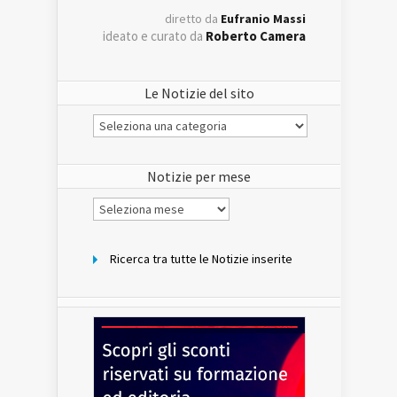
diretto da
Eufranio Massi
ideato e curato da
Roberto Camera
Le Notizie del sito
Le
Notizie
del
sito
Notizie per mese
Notizie
per
mese
Ricerca tra tutte le Notizie inserite