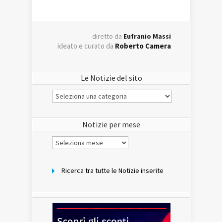
diretto da
Eufranio Massi
ideato e curato da
Roberto Camera
Le Notizie del sito
Le
Notizie
del
sito
Notizie per mese
Notizie
per
mese
Ricerca tra tutte le Notizie inserite