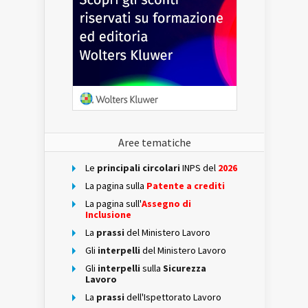
Aree tematiche
Le
principali circolari
INPS del
2026
La pagina sulla
Patente a crediti
La pagina sull'
Assegno di
Inclusione
La
prassi
del Ministero Lavoro
Gli
interpelli
del Ministero Lavoro
Gli
interpelli
sulla
Sicurezza
Lavoro
La
prassi
dell'Ispettorato Lavoro