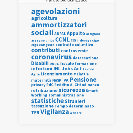
agevolazioni
agricoltura
ammortizzatori
sociali
Appalto
ANPAL
artigiani
CCNL
assegno unico
cigo
CIG in deroga
contratto collettivo
cigs
congedo
contributi
controversie
coronavirus
detassazione
Disabili
fiscale
formazione
DURC
INL
Jobs Act
infortuni
Lavoro
Licenziamento
Agile
Malattia
Pensione
PA
maternità
NASPI
privacy
RdC
Reddito di Cittadinanza
sicurezza
retribuzione
Smart
Working
somministrazione
statistiche
Stranieri
tassazione
Tempo determinato
Vigilanza
TFR
Welfare