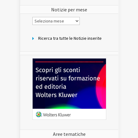
sito
Notizie per mese
Notizie
per
mese
Ricerca tra tutte le Notizie inserite
Aree tematiche