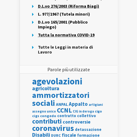
D.L.vo 276/2003 (Riforma Biagi)
L. 977/1967 (Tutela minori)
D.L.vo 165/2001 (Pubblico
Impiego)
Tutta la normativa COVID-19
Tutte le Leggi in materia di
Lavoro
Parole più utilizzate
agevolazioni
agricoltura
ammortizzatori
sociali
Appalto
ANPAL
artigiani
CCNL
assegno unico
cigo
CIG in deroga
contratto collettivo
cigs
congedo
contributi
controversie
coronavirus
detassazione
Disabili
fiscale
formazione
DURC