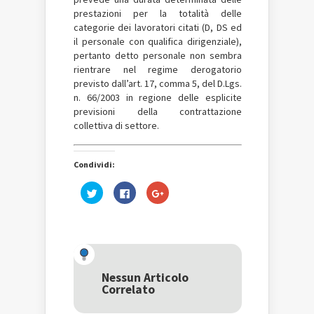
prestazioni per la totalità delle
categorie dei lavoratori citati (D, DS ed
il personale con qualifica dirigenziale),
pertanto detto personale non sembra
rientrare nel regime derogatorio
previsto dall’art. 17, comma 5, del D.Lgs.
n. 66/2003 in regione delle esplicite
previsioni della contrattazione
collettiva di settore.
Condividi:
Fai
Fai
Fai
clic
clic
clic
qui
per
qui
per
condividere
per
condividere
su
condividere
su
Facebook
su
Twitter
(Si
Google+
(Si
apre
(Si
apre
in
apre
in
una
in
una
nuova
una
Nessun Articolo
nuova
finestra)
nuova
Correlato
finestra)
finestra)