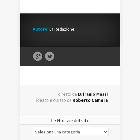
Autore:
La Redazione
diretto da
Eufranio Massi
ideato e curato da
Roberto Camera
Le Notizie del sito
Le
Notizie
del