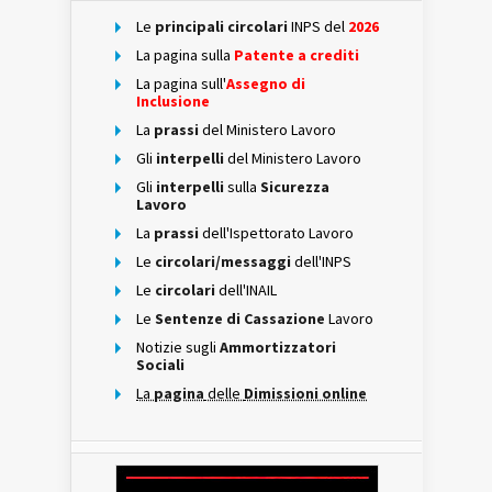
Le
principali circolari
INPS del
2026
La pagina sulla
Patente a crediti
La pagina sull'
Assegno di
Inclusione
La
prassi
del Ministero Lavoro
Gli
interpelli
del Ministero Lavoro
Gli
interpelli
sulla
Sicurezza
Lavoro
La
prassi
dell'Ispettorato Lavoro
Le
circolari/messaggi
dell'INPS
Le
circolari
dell'INAIL
Le
Sentenze di Cassazione
Lavoro
Notizie sugli
Ammortizzatori
Sociali
La
pagina
delle
Dimissioni online