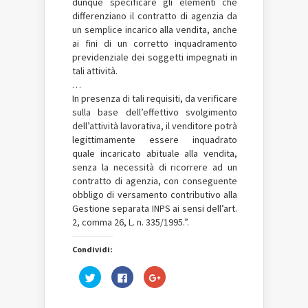
dunque specificare gli elementi che
differenziano il contratto di agenzia da
un semplice incarico alla vendita, anche
ai fini di un corretto inquadramento
previdenziale dei soggetti impegnati in
tali attività.
…
In presenza di tali requisiti, da verificare
sulla base dell’effettivo svolgimento
dell’attività lavorativa, il venditore potrà
legittimamente essere inquadrato
quale incaricato abituale alla vendita,
senza la necessità di ricorrere ad un
contratto di agenzia, con conseguente
obbligo di versamento contributivo alla
Gestione separata INPS ai sensi dell’art.
2, comma 26, L. n. 335/1995.”.
Condividi:
Fai
Fai
Fai
clic
clic
clic
qui
per
qui
per
condividere
per
condividere
su
condividere