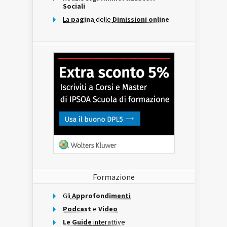
Sociali
La
pagina
delle
Dimissioni online
Formazione
Gli
Approfondimenti
Podcast
e
Video
Le Guide
interattive