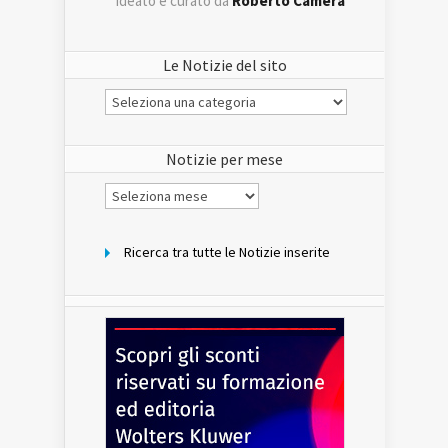
ideato e curato da
Roberto Camera
Le Notizie del sito
Le
Notizie
del
sito
Notizie per mese
Notizie
per
mese
Ricerca tra tutte le Notizie inserite