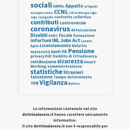
sociali
Appalto
ANPAL
artigiani
CCNL
assegno unico
cigo
CIG in deroga
contratto collettivo
cigs
congedo
contributi
controversie
coronavirus
detassazione
Disabili
fiscale
formazione
DURC
INL
Jobs Act
infortuni
Lavoro
Licenziamento
Agile
Malattia
Pensione
PA
maternità
NASPI
privacy
RdC
Reddito di Cittadinanza
sicurezza
retribuzione
Smart
Working
somministrazione
statistiche
Stranieri
tassazione
Tempo determinato
Vigilanza
TFR
Welfare
Le informazioni contenute nel sito
dottrinalavoro.it
hanno carattere unicamente
informativo.
Il sito
dottrinalavoro.it
non è responsabile per