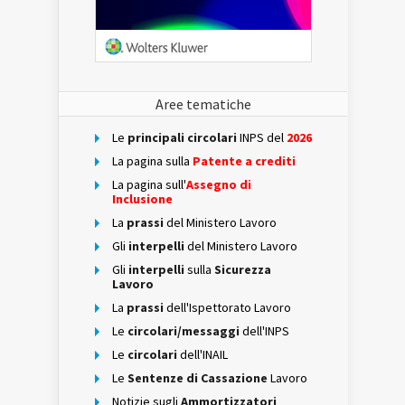
Aree tematiche
Le
principali circolari
INPS del
2026
La pagina sulla
Patente a crediti
La pagina sull'
Assegno di
Inclusione
La
prassi
del Ministero Lavoro
Gli
interpelli
del Ministero Lavoro
Gli
interpelli
sulla
Sicurezza
Lavoro
La
prassi
dell'Ispettorato Lavoro
Le
circolari/messaggi
dell'INPS
Le
circolari
dell'INAIL
Le
Sentenze di Cassazione
Lavoro
Notizie sugli
Ammortizzatori